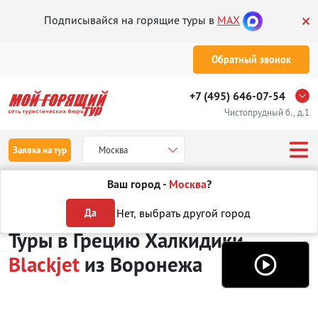
Подписывайся на горящие туры в
MAX
Обратный звонок
+7 (495) 646-07-54
Чистопрудный б., д.1
Заявка на тур
Москва
Ваш город -
Москва
?
Туры из Воронежа
Отдых в Греции
Халкидики
Blackjet
Нет, выбрать другой город
Да
Туры в Грецию Халкидики
Blackjet
из Воронежа