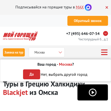
Подписывайся на горящие туры в
MAX
Обратный звонок
+7 (495) 646-07-54
Чистопрудный б., д.1
Заявка на тур
Москва
Ваш город -
Москва
?
Туры из Омска
Отдых в Греции
Халкидики
Blackjet
Нет, выбрать другой город
Да
Туры в Грецию Халкидики
Blackjet
из Омска