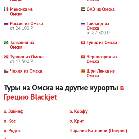
Мексика из
ОАЭ из Омска
Омска
Россия из Омска
Таиланд из
от 24 100 Р
Омска
от 87 300 Р
Танзания из
Тунис из Омска
Омска
Турция из Омска
Черногория из
от 47 500 Р
Омска
Чехия из Омска
Шри-Ланка из
Омска
Туры из Омска на другие курорты
в
Грецию
Blackjet
о. Закинф
о. Корфу
о. Кос
о. Крит
о. Родос
Паралия Катерини (Пиерия)