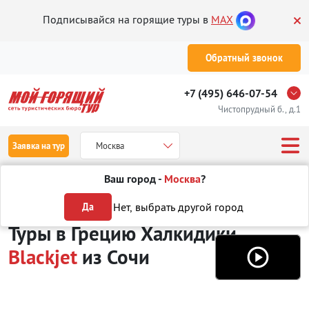
Подписывайся на горящие туры в
MAX
Обратный звонок
+7 (495) 646-07-54
Чистопрудный б., д.1
Заявка на тур
Москва
Ваш город -
Москва
?
Туры из Сочи
Отдых в Греции
Халкидики
Blackjet
Нет, выбрать другой город
Да
Туры в Грецию Халкидики
Blackjet
из Сочи