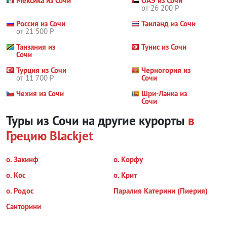
Мексика из Сочи
ОАЭ из Сочи
от 26 200 Р
Россия из Сочи
Таиланд из Сочи
от 21 500 Р
Танзания из
Тунис из Сочи
Сочи
Турция из Сочи
Черногория из
от 11 700 Р
Сочи
Чехия из Сочи
Шри-Ланка из
Сочи
Туры из Сочи на другие курорты
в
Грецию
Blackjet
о. Закинф
о. Корфу
о. Кос
о. Крит
о. Родос
Паралия Катерини (Пиерия)
Санторини