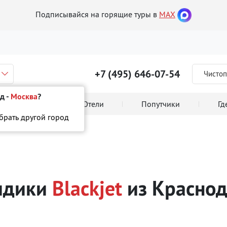
Подписывайся на горящие туры в
MAX
+7 (495) 646-07-54
Чистоп
д -
Москва
?
 тура онлайн
Отели
Попутчики
Гд
ыбрать другой город
ackjet
кидики
Blackjet
из Красно