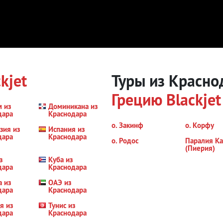
kjet
Туры из Красно
Грецию
Blackjet
м из
Доминикана из
дара
Краснодара
о. Закинф
о. Корфу
зия из
Испания из
дара
Краснодара
о. Родос
Паралия Ка
(Пиерия)
з
Куба из
дара
Краснодара
а из
ОАЭ из
дара
Краснодара
я из
Тунис из
дара
Краснодара