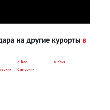
дара на другие курорты
в
о. Кос
о. Крит
терини
Санторини