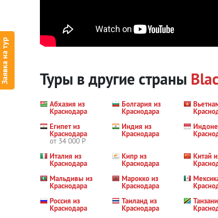
Заявка на тур
Туры в другие страны
Blac
Абхазия из
Болгария из
Вьетна
Краснодара
Краснодара
Красно
Египет из
Индия из
Индоне
Краснодара
Краснодара
Красно
от 34 000 Р
Италия из
Кипр из
Китай и
Краснодара
Краснодара
Красно
Мальдивы из
Марокко из
Мексик
Краснодара
Краснодара
Красно
Россия из
Таиланд из
Танзани
Краснодара
Краснодара
Красно