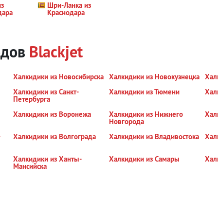
из
Шри-Ланка из
дара
Краснодара
одов
Blackjet
Халкидики из Новосибирска
Халкидики из Новокузнецка
Хал
Халкидики из Санкт-
Халкидики из Тюмени
Хал
Петербурга
Халкидики из Воронежа
Халкидики из Нижнего
Хал
Новгорода
-
Халкидики из Волгограда
Халкидики из Владивостока
Хал
Халкидики из Ханты-
Халкидики из Самары
Хал
Мансийска