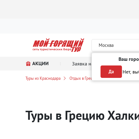
Москва
Ваш горо
АКЦИИ
Заявка на тур
Поиск
Нет, в
Да
Туры из Краснодара
Отдых в Греции
Халкидики
Bl
Туры в Грецию Хал