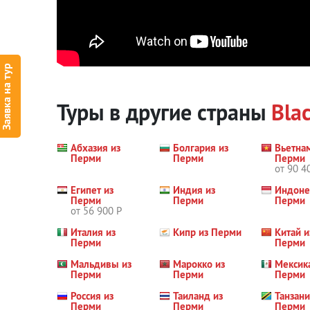
Заявка на тур
Туры в другие страны
Blac
Абхазия из
Болгария из
Вьетна
Перми
Перми
Перми
от 90 4
Египет из
Индия из
Индоне
Перми
Перми
Перми
от 56 900 Р
Италия из
Кипр из Перми
Китай и
Перми
Перми
Мальдивы из
Марокко из
Мексик
Перми
Перми
Перми
Россия из
Таиланд из
Танзани
Перми
Перми
Перми