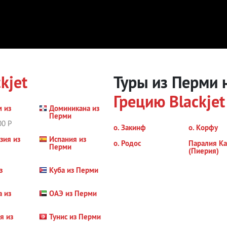
kjet
Туры из Перми 
Грецию
Blackjet
м из
Доминикана из
Перми
00 Р
о. Закинф
о. Корфу
зия из
Испания из
о. Родос
Паралия Ка
Перми
(Пиерия)
з
Куба из Перми
а из
ОАЭ из Перми
я из
Тунис из Перми