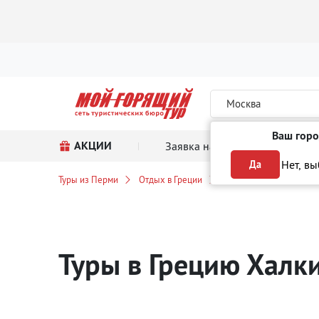
Москва
Ваш горо
АКЦИИ
Заявка на тур
Поиск
Нет, в
Да
Туры из Перми
Отдых в Греции
Халкидики
Blackje
Туры в Грецию Хал