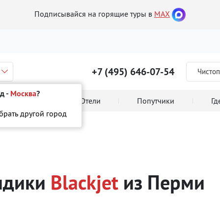
Подписывайся на горящие туры в
MAX
+7 (495) 646-07-54
Чистоп
д -
Москва
?
 тура онлайн
Отели
Попутчики
Гд
ыбрать другой город
t
кидики
Blackjet
из Перми