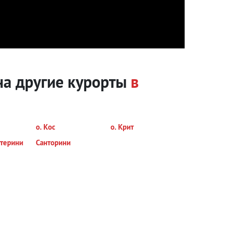
на другие курорты
в
о. Кос
о. Крит
терини
Санторини