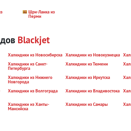
из
Шри-Ланка из
Перми
одов
Blackjet
Халкидики из Новосибирска
Халкидики из Новокузнецка
Хал
Халкидики из Санкт-
Халкидики из Тюмени
Хал
Петербурга
Халкидики из Нижнего
Халкидики из Иркутска
Хал
Новгорода
-
Халкидики из Волгограда
Халкидики из Владивостока
Хал
Халкидики из Ханты-
Халкидики из Самары
Хал
Мансийска