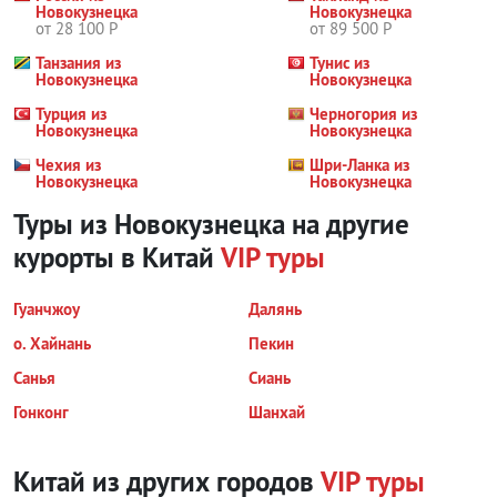
Новокузнецка
Новокузнецка
от 28 100 Р
от 89 500 Р
Танзания из
Тунис из
Новокузнецка
Новокузнецка
Турция из
Черногория из
Новокузнецка
Новокузнецка
Чехия из
Шри-Ланка из
Новокузнецка
Новокузнецка
Туры из Новокузнецка на другие
курорты
в Китай
VIP туры
Гуанчжоу
Далянь
о. Хайнань
Пекин
Санья
Сиань
Гонконг
Шанхай
Китай из других городов
VIP туры