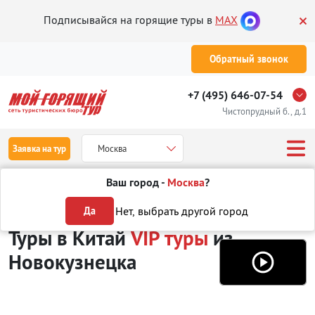
Подписывайся на горящие туры в
MAX
Обратный звонок
+7 (495) 646-07-54
Чистопрудный б., д.1
Заявка на тур
Москва
Ваш город -
Москва
?
Туры из Новокузнецка
Отдых в Китае
VIP туры
Нет, выбрать другой город
Да
Туры в Китай
VIP туры
из
Новокузнецка