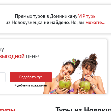
Прямых туров в Доминикану
VIP туры
из Новокузнецка
не найдено
. Но, вы
можете...
ку
ВЫГОДНОЙ
ЦЕНЕ!
Подобрать тур
+ добавить пожелания
 туры
Туры из Новоку