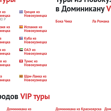
в Доминикану
V
м из
Греция из
знецка
Новокузнецка
00 Р
Бока Чика
Ла Романа
зия из
Испания из
знецка
Новокузнецка
з
Куба из
знецка
Новокузнецка
а из
ОАЭ из
знецка
Новокузнецка
я из
Тунис из
знецка
Новокузнецка
из
Шри-Ланка из
знецка
Новокузнецка
ородов
VIP туры
Доминикана из
Доминикана из Красноярска
Дом