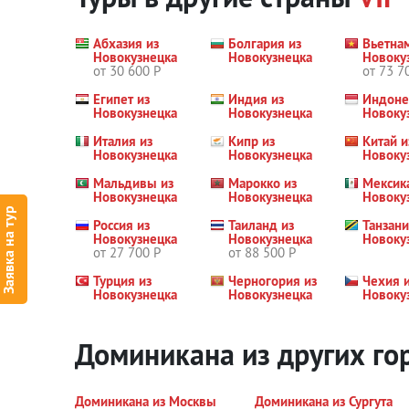
Абхазия из
Болгария из
Вьетна
Новокузнецка
Новокузнецка
Новоку
от 30 600 Р
от 73 7
Египет из
Индия из
Индоне
Новокузнецка
Новокузнецка
Новоку
Италия из
Кипр из
Китай и
Новокузнецка
Новокузнецка
Новоку
Мальдивы из
Марокко из
Мексик
Новокузнецка
Новокузнецка
Новоку
Заявка на тур
Россия из
Таиланд из
Танзани
Новокузнецка
Новокузнецка
Новоку
от 27 700 Р
от 88 500 Р
Турция из
Черногория из
Чехия 
Новокузнецка
Новокузнецка
Новоку
Доминикана из других г
Доминикана из Москвы
Доминикана из Сургута