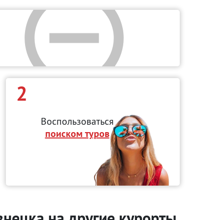
2
Воспользоваться
поиском туров
знецка на другие курорты