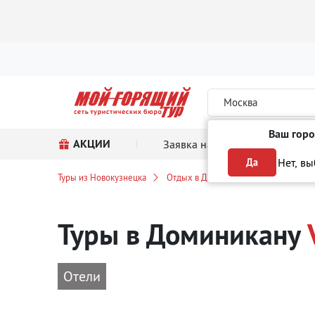
Москва
Ваш горо
АКЦИИ
Заявка на тур
Поиск
Нет, в
Да
Туры из Новокузнецка
Отдых в Доминикане
VIP туры
Туры в Доминикану
Отели