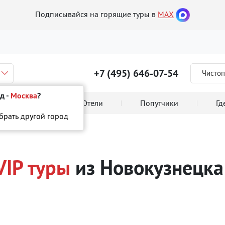
Подписывайся на горящие туры в
MAX
+7 (495) 646-07-54
Чистоп
д -
Москва
?
 тура онлайн
Отели
Попутчики
Гд
ыбрать другой город
VIP туры
из Новокузнецка