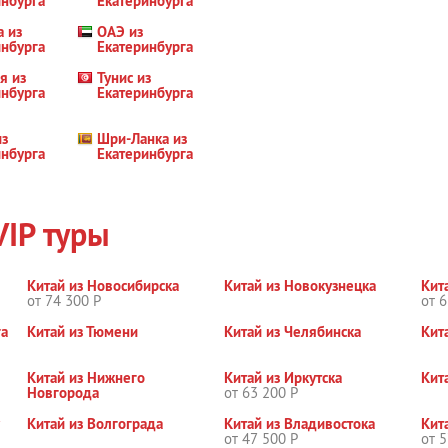
инбурга
Екатеринбурга
а из
ОАЭ из
инбурга
Екатеринбурга
я из
Тунис из
инбурга
Екатеринбурга
из
Шри-Ланка из
инбурга
Екатеринбурга
VIP туры
Китай из Новосибирска
Китай из Новокузнецка
Кит
от 74 300 Р
от 6
га
Китай из Тюмени
Китай из Челябинска
Кит
Китай из Нижнего
Китай из Иркутска
Кит
Новгорода
от 63 200 Р
Китай из Волгограда
Китай из Владивостока
Кит
от 47 500 Р
от 5