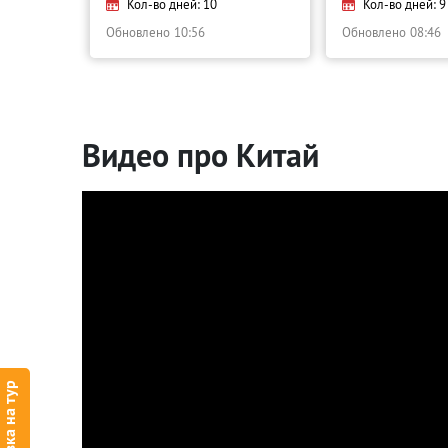
Кол-во дней: 10
Кол-во дней: 9
Обновлено
10:56
Обновлено
08:46
Видео про Китай
Заявка на тур