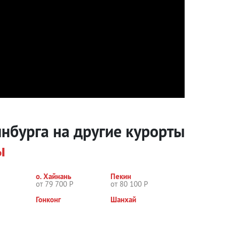
инбурга на другие курорты
ы
о. Хайнань
Пекин
от 79 700 Р
от 80 100 Р
Гонконг
Шанхай