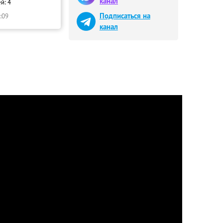
канал
й: 4
Подписаться на
:09
канал