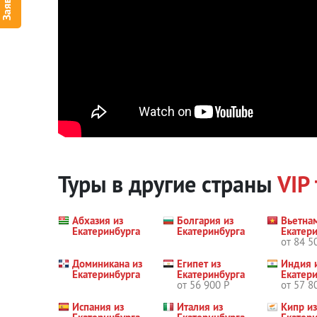
Туры в другие страны
VIP
Абхазия из
Болгария из
Вьетна
Екатеринбурга
Екатеринбурга
Екатер
от 84 5
Доминикана из
Египет из
Индия 
Екатеринбурга
Екатеринбурга
Екатер
от 56 900 Р
от 57 8
Испания из
Италия из
Кипр из