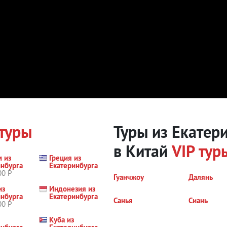
 туры
Туры из Екатер
в Китай
VIP тур
м из
Греция из
инбурга
Екатеринбурга
00 Р
Гуанчжоу
Далянь
из
Индонезия из
инбурга
Екатеринбурга
Санья
Сиань
00 Р
Куба из