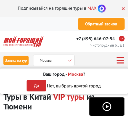
Подписывайся на горящие туры в
MAX
Обратный звонок
+7 (495) 646-07-54
Чистопрудный б., д.1
Заявка на тур
Москва
Ваш город -
Москва
?
Туры из Тюмени
Отдых в Китае
VIP туры
Нет, выбрать другой город
Да
Туры в Китай
VIP туры
из
Тюмени