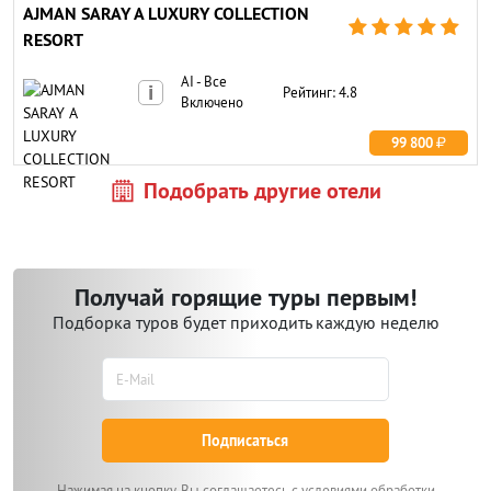
AJMAN SARAY A LUXURY COLLECTION





RESORT
AI - Все
i
Рейтинг: 4.8
Включено
99 800
Подобрать другие отели
Получай горящие туры первым!
Подборка туров будет приходить каждую неделю
Подписаться
Нажимая на кнопку, Вы соглашаетесь с условиями обработки