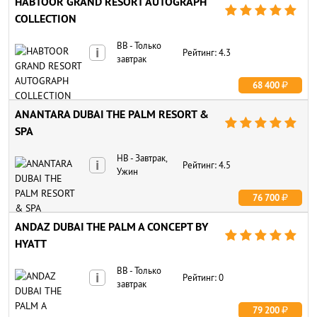
HABTOOR GRAND RESORT AUTOGRAPH





COLLECTION
BB - Только
i
Рейтинг: 4.3
завтрак
68 400
ANANTARA DUBAI THE PALM RESORT &





SPA
HB - Завтрак,
i
Рейтинг: 4.5
Ужин
76 700
ANDAZ DUBAI THE PALM A CONCEPT BY





HYATT
BB - Только
i
Рейтинг: 0
завтрак
79 200