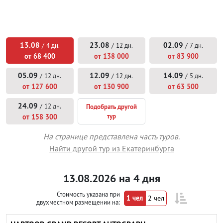
13.08
23.08
02.09
/
4 дн.
/
12 дн.
/
7 дн.
от 68 400
от 138 000
от 83 900
05.09
12.09
14.09
/
12 дн.
/
12 дн.
/
5 дн.
от 127 600
от 130 900
от 63 500
24.09
/
12 дн.
Подобрать другой
тур
от 158 300
На странице представлена часть туров.
Найти другой тур из Екатеринбурга
13.08.2026 на 4 дня
Стоимость указана при
1 чел
2 чел
двухместном размещении на: