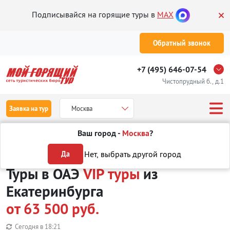
Подписывайся на горящие туры в
MAX
Обратный звонок
+7 (495) 646-07-54
Чистопрудный б., д.1
Заявка на тур
Москва
Ваш город -
Москва
?
Туры из Екатеринбурга
Отдых в ОАЭ
VIP туры
Нет, выбрать другой город
Да
Туры в ОАЭ
VIP туры
из
Екатеринбурга
от 63 500 руб.
Сегодня в
18:21