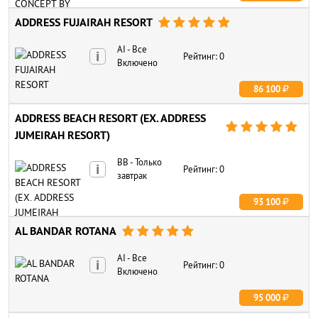
ADDRESS FUJAIRAH RESORT





AI - Все
i
Рейтинг: 0
Включено
86 100
ADDRESS BEACH RESORT (EX. ADDRESS





JUMEIRAH RESORT)
BB - Только
i
Рейтинг: 0
завтрак
93 100
AL BANDAR ROTANA





AI - Все
i
Рейтинг: 0
Включено
95 000