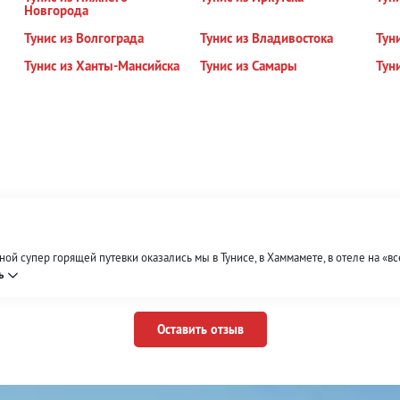
Новгорода
Тунис из Волгограда
Тунис из Владивостока
Тун
Тунис из Ханты-Мансийска
Тунис из Самары
Тун
й супер горящей путевки оказались мы в Тунисе, в Хаммамете, в отеле на «вс
ь
Оставить отзыв