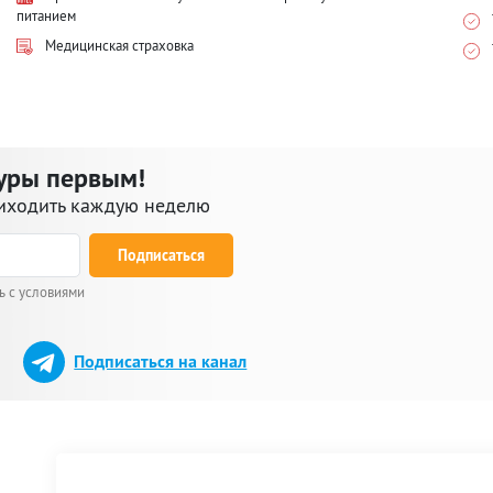
питанием
Медицинская страховка
уры первым!
риходить каждую неделю
Подписаться
ь с условиями
Подписаться на канал