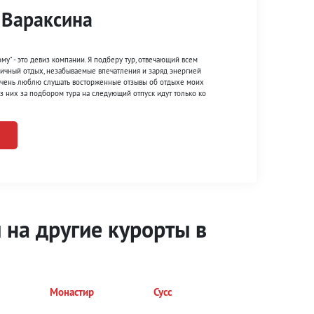
 Вараксина
му" - это девиз компании. Я подберу тур, отвечающий всем
ичный отдых, незабываемые впечатления и заряд энергией
очень люблю слушать восторженные отзывы об отдыхе моих
из них за подбором тура на следующий отпуск идут только ко
 на другие курорты
в
Монастир
Сусс