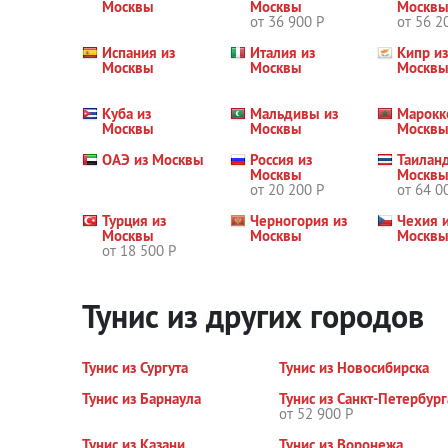
Москвы
Москвы
Москв
от 36 900 Р
от 56 2
Испания из
Италия из
Кипр из
Москвы
Москвы
Москв
Куба из
Мальдивы из
Марокк
Москвы
Москвы
Москв
ОАЭ из Москвы
Россия из
Таиланд
Москвы
Москв
от 20 200 Р
от 64 0
Турция из
Черногория из
Чехия 
Москвы
Москвы
Москв
от 18 500 Р
Тунис из других городов
Тунис из Сургута
Тунис из Новосибирска
Тунис из Барнаула
Тунис из Санкт-Петербург
от 52 900 Р
Тунис из Казани
Тунис из Воронежа