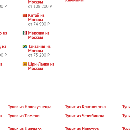
ы
Москвы
00 Р
от 108 200 Р
Китай из
ы
Москвы
от 74 900 Р
о из
Мексика из
ы
Москвы
 из
Танзания из
ы
Москвы
00 Р
от 75 200 Р
из
Шри-Ланка из
ы
Москвы
Тунис из Новокузнецка
Тунис из Красноярска
Тун
а
Тунис из Тюмени
Тунис из Челябинска
Тун
Тунис из Нижнего
Тунис из Иркутска
Тун