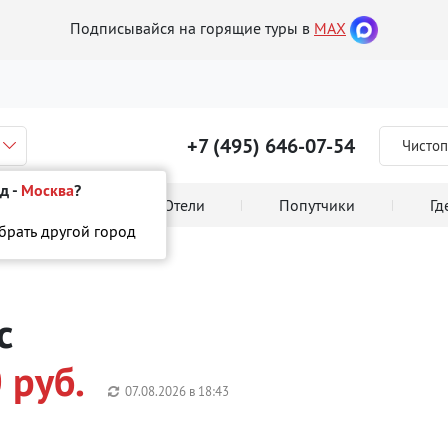
Подписывайся на горящие туры в
MAX
+7 (495) 646-07-54
Чистоп
д -
Москва
?
 тура онлайн
Отели
Попутчики
Гд
ыбрать другой город
с
 руб.
07.08.2026 в
18:43