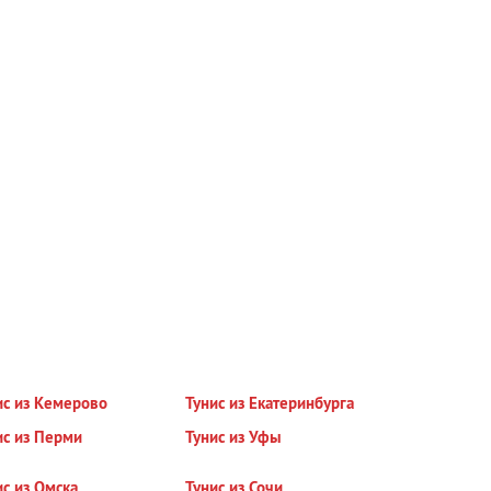
ис из Кемерово
Тунис из Екатеринбурга
ис из Перми
Тунис из Уфы
ис из Омска
Тунис из Сочи