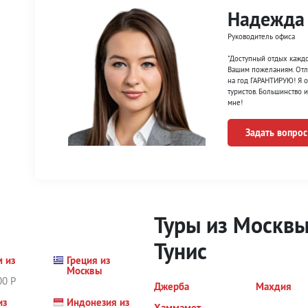
Надежда
Руководитель офиса
"Доступный отдых каждо
Вашим пожеланиям. Отл
на год ГАРАНТИРУЮ! Я 
туристов. Большинство 
мне!
Задать вопрос
Туры из Москвы
Тунис
м из
Греция из
ы
Москвы
00 Р
Джерба
Махдия
из
Индонезия из
Хаммамет