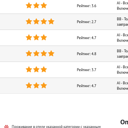
AI - Вс



Рейтинг: 3.6
Включ
BB - Т




Рейтинг: 2.7
завтра
AI - Вс



Рейтинг: 4.7
Включ
BB - Т




Рейтинг: 4.8
завтра
AI - Вс



Рейтинг: 3.7
Включ
AI - Вс



Рейтинг: 4.7
Включ
Оп
Проживание в отеле указанной категории с указанным