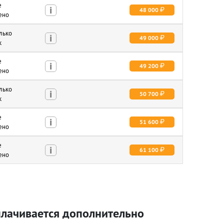
е
i
48 000
ено
олько
i
49 000
к
е
i
49 200
ено
олько
i
50 700
к
е
i
51 600
ено
е
i
61 100
ено
лачивается дополнительно