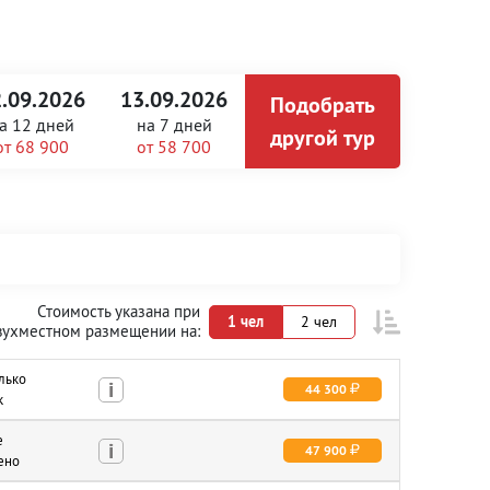
.09.2026
13.09.2026
Подобрать
а
12 дней
на
7 дней
другой тур
от 68 900
от 58 700
Стоимость указана при
1 чел
2 чел
вухместном размещении на:
олько
i
44 300
к
е
i
47 900
ено