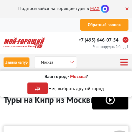
Подписывайся на горящие туры в
MAX
Обратный звонок
+7 (495) 646-07-54
Чистопрудный б., д.1
Заявка на тур
Москва
Ваш город -
Москва
?
Туры из Москвы
Отдых на Кипре
Нет, выбрать другой город
Да
Туры на Кипр
из Москвы