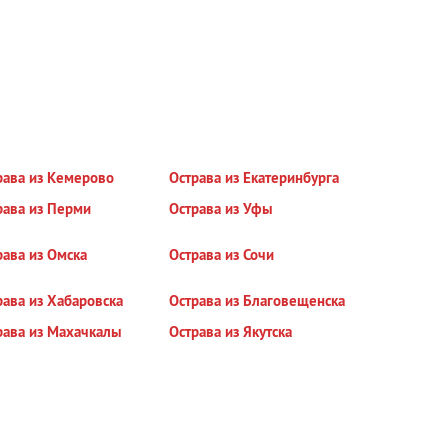
рава из Кемерово
Острава из Екатеринбурга
рава из Перми
Острава из Уфы
рава из Омска
Острава из Сочи
рава из Хабаровска
Острава из Благовещенска
рава из Махачкалы
Острава из Якутска