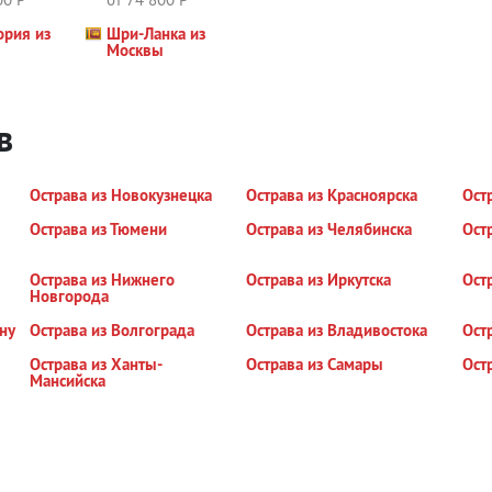
ория из
Шри-Ланка из
ы
Москвы
в
Острава из Новокузнецка
Острава из Красноярска
Ост
Острава из Тюмени
Острава из Челябинска
Ост
Острава из Нижнего
Острава из Иркутска
Ост
Новгорода
ну
Острава из Волгограда
Острава из Владивостока
Ост
Острава из Ханты-
Острава из Самары
Ост
Мансийска