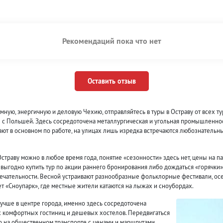
Рекомендаций пока что нет
Оставить отзыв
мную, энергичную и деловую Чехию, отправляйтесь в туры в Остраву от всех т
е с Польшей. Здесь сосредоточена металлургическая и угольная промышленност
ают в основном по работе, на улицах лишь изредка встречаются любознательны
страву можно в любое время года, понятие «сезонности» здесь нет, цены на п
выгодно купить тур по акции раннего бронирования либо дождаться «горячки»
ечательности. Весной устраивают разнообразные фольклорные фестивали, осен
ет «Сноупарк», где местные жители катаются на лыжах и сноубордах.
лучше в центре города, именно здесь сосредоточена
 комфортных гостиниц и дешевых хостелов. Передвигаться
о на общественном транспорте с ценами и маршрутами