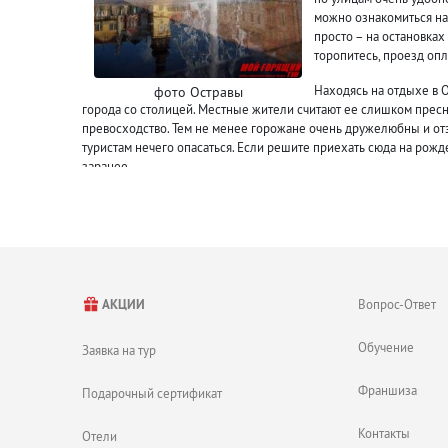
можно ознакомиться на
просто – на остановках
торопитесь, проезд оп
Находясь на отдыхе в 
фото Остравы
города со столицей. Местные жители считают ее слишком пресн
превосходство. Тем не менее горожане очень дружелюбны и от
туристам нечего опасаться. Если решите приехать сюда на рож
заранее.
Развлечения в горящих ту
Прогуляйтесь по центральной площади им. Масарика.
Поднимитесь на смотровую площадку ратуши в поиске уд
Осмотрите костел Святого Вацлава, построенный в конце 
Посетите театр, филармонию или концертный зал.
Вопрос-Ответ
АКЦИИ
Загляните в музей пивоварения.
В Остраве побывайте в зоопарке, занимающем огромную
Обучение
Заявка на тур
Отправьтесь на поиск необычных сувениров и интерес
Полюбуйтесь на мир миниатюр «Минимум».
Франшиза
Подарочный сертификат
Продегустируйте местное пиво.
Потанцуйте в ночном клубе.
Контакты
Отели
Покатайтесь на велосипеде.