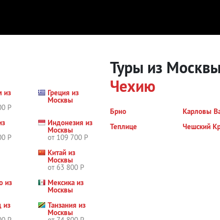
Туры из Москвы
Чехию
м из
Греция из
ы
Москвы
00 Р
Брно
Карловы В
из
Индонезия из
Теплице
Чешский К
ы
Москвы
00 Р
от 109 700 Р
Китай из
ы
Москвы
от 63 800 Р
о из
Мексика из
ы
Москвы
 из
Танзания из
ы
Москвы
00 Р
от 74 800 Р