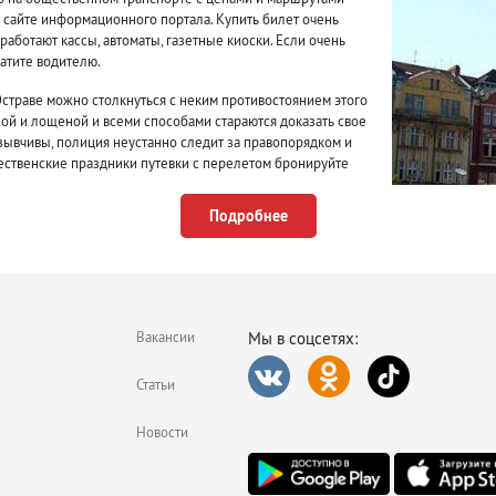
 сайте информационного портала. Купить билет очень
 работают кассы, автоматы, газетные киоски. Если очень
латите водителю.
Остраве можно столкнуться с неким противостоянием этого
ой и лощеной и всеми способами стараются доказать свое
зывчивы, полиция неустанно следит за правопорядком и
дественские праздники путевки с перелетом бронируйте
Подробнее
рах в Остраве
ивительного вида.
16 века и Базилику Спасителя Господня.
Вакансии
Мы в соцсетях:
 территорию.
Статьи
ных дешевых безделушек.
Новости