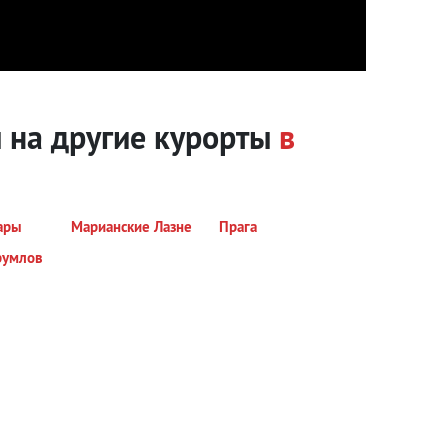
 на другие курорты
в
ары
Марианские Лазне
Прага
румлов