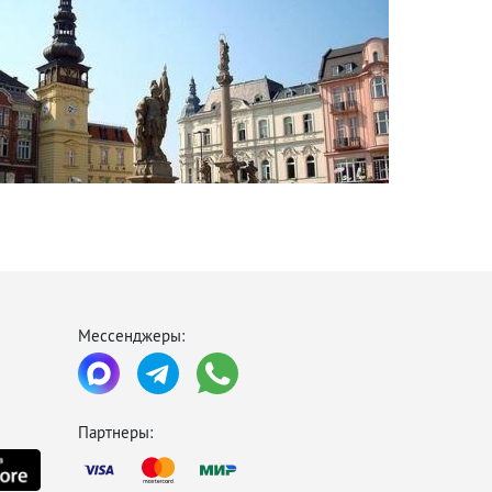
Острава Чехия
Мессенджеры:
Партнеры: