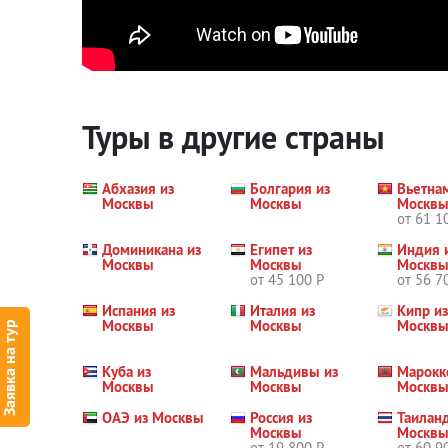
Туры в другие страны
Абхазия из
Болгария из
Вьетна
Москвы
Москвы
Москв
от 61 1
Доминикана из
Египет из
Индия 
Москвы
Москвы
Москв
от 45 100 Р
от 56 7
Испания из
Италия из
Кипр из
Москвы
Москвы
Москв
Заявка на тур
Куба из
Мальдивы из
Марокк
Москвы
Москвы
Москв
ОАЭ из Москвы
Россия из
Таиланд
Москвы
Москв
от 19 800 Р
от 60 9