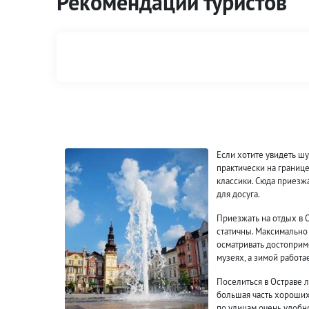
Рекомендации туристов
Если хотите увидеть шу
практически на границ
классики. Сюда приезж
для досуга.
Приезжать на отдых в О
статичны. Максимально 
осматривать достоприм
музеях, а зимой работа
Поселиться в Остраве 
большая часть хороших
по улицам очень удобн