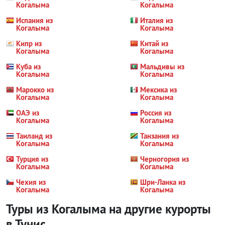
Когалыма
Когалыма
Испания из
Италия из
Когалыма
Когалыма
Кипр из
Китай из
Когалыма
Когалыма
Куба из
Мальдивы из
Когалыма
Когалыма
Марокко из
Мексика из
Когалыма
Когалыма
ОАЭ из
Россия из
Когалыма
Когалыма
Таиланд из
Танзания из
Когалыма
Когалыма
Турция из
Черногория из
Когалыма
Когалыма
Чехия из
Шри-Ланка из
Когалыма
Когалыма
Туры из Когалыма на другие курорты
в Тунис