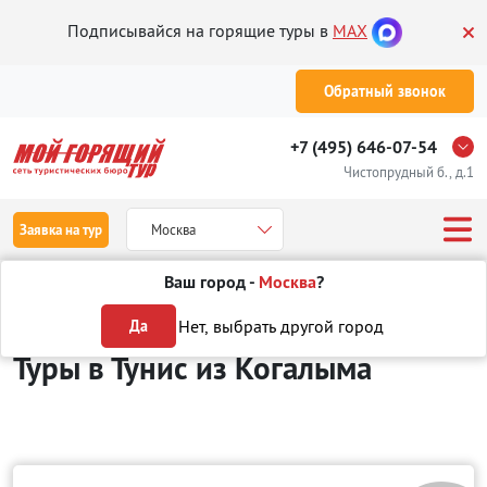
Подписывайся на горящие туры в
MAX
Обратный звонок
+7 (495) 646-07-54
Чистопрудный б., д.1
Заявка на тур
Москва
Ваш город -
Москва
?
Туры из Когалыма
Отдых в Тунисе
Нет, выбрать другой город
Да
Туры в Тунис
из Когалыма