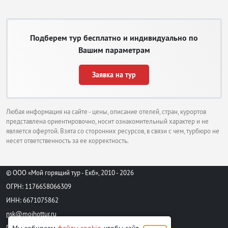
Подберем тур бесплатно и индивидуально по
Вашим параметрам
Заявка на тур
Тунис, Махдия
Любая информация на сайте - цены, описание отелей, стран, курортов
представлена ориентировочно, носит ознакомительный характер и не
является офертой. Взята со сторонних ресурсов, в связи с чем, турбюро не
несет ответственность за ее корректность.
© ООО «Мой горящий тур - Екб», 2010 - 2026
ОГРН: 1176658066309
ИНН: 6671075862
nsk@moihottur.ru
Пользовательское соглашение