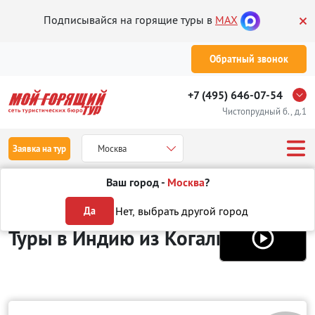
Подписывайся на горящие туры в
MAX
Обратный звонок
+7 (495) 646-07-54
Чистопрудный б., д.1
Заявка на тур
Москва
Ваш город -
Москва
?
Туры из Когалыма
Отдых в Индии
Нет, выбрать другой город
Да
Туры в Индию
из Когалыма