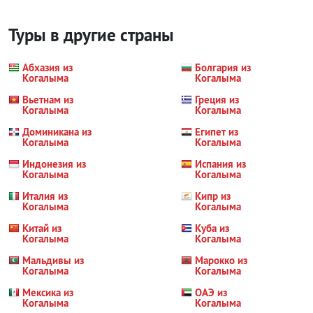
Туры в другие страны
Абхазия из
Болгария из
Когалыма
Когалыма
Вьетнам из
Греция из
Когалыма
Когалыма
Доминикана из
Египет из
Когалыма
Когалыма
Индонезия из
Испания из
Когалыма
Когалыма
Италия из
Кипр из
Когалыма
Когалыма
Китай из
Куба из
Когалыма
Когалыма
Мальдивы из
Марокко из
Когалыма
Когалыма
Мексика из
ОАЭ из
Когалыма
Когалыма