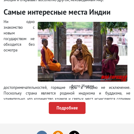
Самые интересные места Индии
Ни одно
знакомство с
новым
государством не
обходится без
осмотра
фото Индии
достопримечательностей, горящие туры в Индию не исключение.
Поскольку страна является родиной индуизма и буддизма, не
удивительно, что количество храмов и святых мест исчисляется сотнями
тысячами, если верить статистическим данным, то их около миллиона.
Подробнее
Осмотреть их все на отдыхе в Индии невозможно, но самые значимые
обязательно стоит посетить:
Пещерные храмы
Эллоры
;
Храмовый комплекс
Кхаджурахо
;