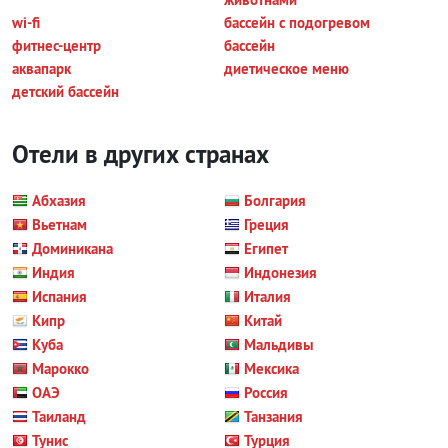
wi-fi
бассейн с подогревом
фитнес-центр
бассейн
аквапарк
диетическое меню
детский бассейн
Отели в других странах
Абхазия
Болгария
Вьетнам
Греция
Доминикана
Египет
Индия
Индонезия
Испания
Италия
Кипр
Китай
Куба
Мальдивы
Марокко
Мексика
ОАЭ
Россия
Таиланд
Танзания
Тунис
Турция