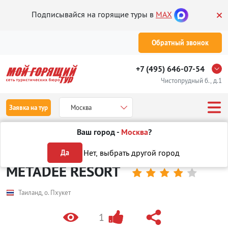
Подписывайся на горящие туры в
MAX
Обратный звонок
+7 (495) 646-07-54
Чистопрудный б., д.1
Заявка на тур
Москва
Ваш город -
Москва
?
Туры
Отели
Отели в Таиланде
на Пхукете
METADEE RESO
Нет, выбрать другой город
Да
METADEE RESORT





Таиланд, о. Пхукет
1