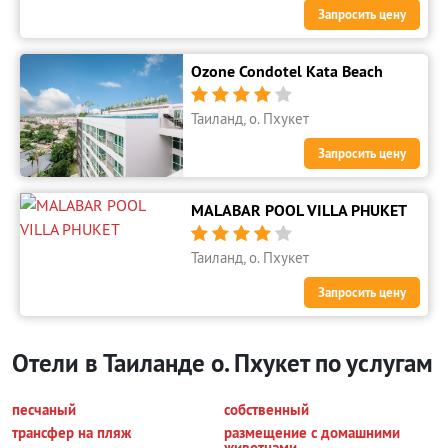
Запросить цену
Ozone Condotel Kata Beach





Таиланд, о. Пхукет
Запросить цену
MALABAR POOL VILLA PHUKET





Таиланд, о. Пхукет
Запросить цену
Отели в Таиланде о. Пхукет по услугам
песчаный
собственный
трансфер на пляж
размещение с домашними
животнами