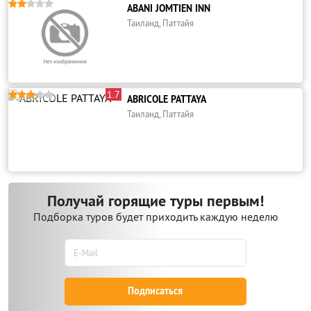





ABANI JOMTIEN INN
Таиланд, Паттайя
1.7





ABRICOLE PATTAYA
Таиланд, Паттайя
Получай горящие туры первым!
Подборка туров будет приходить каждую неделю
Подписаться