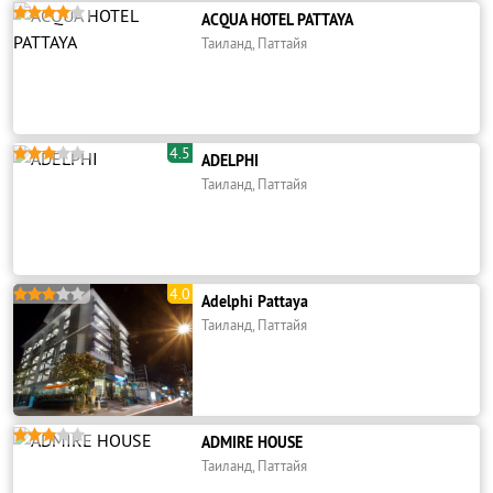





ACQUA HOTEL PATTAYA
Таиланд, Паттайя
4.5





ADELPHI
Таиланд, Паттайя
4.0





Adelphi Pattaya
Таиланд, Паттайя





ADMIRE HOUSE
Таиланд, Паттайя