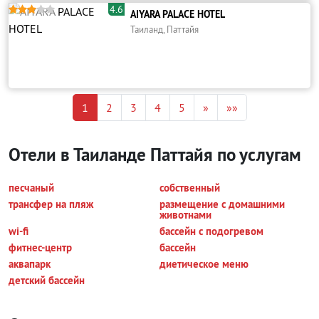
4.6





AIYARA PALACE HOTEL
Таиланд, Паттайя
1
2
3
4
5
»
»»
Отели в Таиланде Паттайя по услугам
песчаный
собственный
трансфер на пляж
размещение с домашними
животнами
wi-fi
бассейн с подогревом
фитнес-центр
бассейн
аквапарк
диетическое меню
детский бассейн