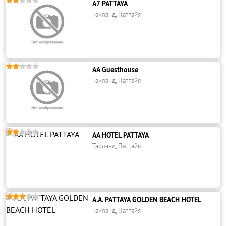





A7 PATTAYA
Таиланд, Паттайя





AA Guesthouse
Таиланд, Паттайя





AA HOTEL PATTAYA
Таиланд, Паттайя





A.A. PATTAYA GOLDEN BEACH HOTEL
Таиланд, Паттайя