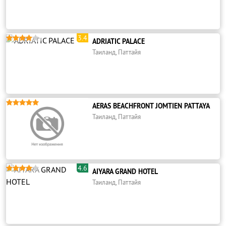
3.4





ADRIATIC PALACE
Таиланд, Паттайя





AERAS BEACHFRONT JOMTIEN PATTAYA
Таиланд, Паттайя
4.6





AIYARA GRAND HOTEL
Таиланд, Паттайя