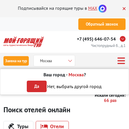
Подписывайся на горящие туры в
MAX
Обратный звонок
+7 (495) 646-07-54
Чистопрудный б., д.1
Заявка на тур
Москва
Ваш город -
Москва
?
Туры
Отели
Отели в Таиланде
в Паттайе
Нет, выбрать другой город
Да
Искали сегодня:
66 раз
Поиск отелей онлайн
Туры
Отели