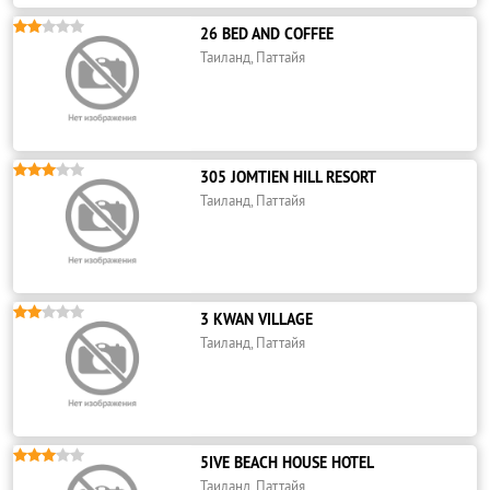





26 BED AND COFFEE
Таиланд, Паттайя





305 JOMTIEN HILL RESORT
Таиланд, Паттайя





3 KWAN VILLAGE
Таиланд, Паттайя





5IVE BEACH HOUSE HOTEL
Таиланд, Паттайя