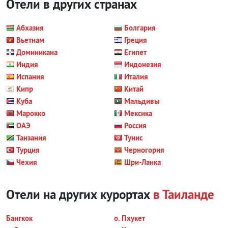
Отели в других странах
Абхазия
Болгария
Вьетнам
Греция
Доминикана
Египет
Индия
Индонезия
Испания
Италия
Кипр
Китай
Куба
Мальдивы
Марокко
Мексика
ОАЭ
Россия
Танзания
Тунис
Турция
Черногория
Чехия
Шри-Ланка
Отели на других курортах
в Таиланде
Бангкок
о. Пхукет