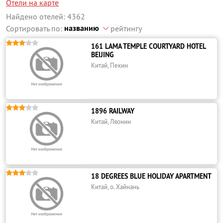
Отели на карте
Найдено отелей: 4362
названию
Сортировать по:
рейтингу





161 LAMA TEMPLE COURTYARD HOTEL
BEIJING
Китай, Пекин





1896 RAILWAY
Китай, Ляонин





18 DEGREES BLUE HOLIDAY APARTMENT
Китай, о. Хайнань