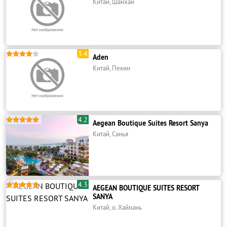
Китай, Шанхай
3.4





Aden
Китай, Пекин
4.2





Aegean Boutique Suites Resort Sanya
Китай, Санья
4.3





AEGEAN BOUTIQUE SUITES RESORT
SANYA
Китай, о. Хайнань