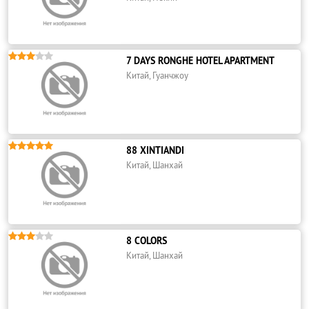





7 DAYS RONGHE HOTEL APARTMENT
Китай, Гуанчжоу





88 XINTIANDI
Китай, Шанхай





8 COLORS
Китай, Шанхай