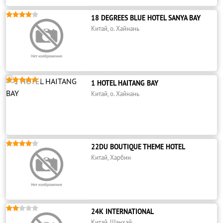





18 DEGREES BLUE HOTEL SANYA BAY
Китай, о. Хайнань





1 HOTEL HAITANG BAY
Китай, о. Хайнань





22DU BOUTIQUE THEME HOTEL
Китай, Харбин





24K INTERNATIONAL
Китай, Шанхай