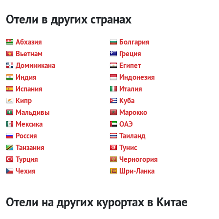
Отели в других странах
Абхазия
Болгария
Вьетнам
Греция
Доминикана
Египет
Индия
Индонезия
Испания
Италия
Кипр
Куба
Мальдивы
Марокко
Мексика
ОАЭ
Россия
Таиланд
Танзания
Тунис
Турция
Черногория
Чехия
Шри-Ланка
Отели на других курортах
в Китае