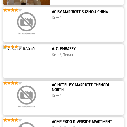





AC BY MARRIOTT SUZHOU CHINA
Китай





A. C. EMBASSY
Китай, Пекин





AC HOTEL BY MARRIOTT CHENGDU
NORTH
Китай





ACME EXPO RIVERSIDE APARTMENT