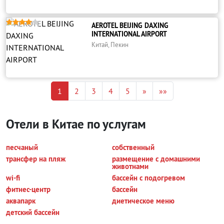





AEROTEL BEIJING DAXING
INTERNATIONAL AIRPORT
Китай, Пекин
1
2
3
4
5
»
»»
Отели в Китае по услугам
песчаный
собственный
трансфер на пляж
размещение с домашними
животнами
wi-fi
бассейн с подогревом
фитнес-центр
бассейн
аквапарк
диетическое меню
детский бассейн