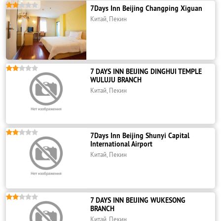





7Days Inn Beijing Changping Xiguan
Китай, Пекин





7 DAYS INN BEIJING DINGHUI TEMPLE
WULUJU BRANCH
Китай, Пекин





7Days Inn Beijing Shunyi Capital
International Airport
Китай, Пекин





7 DAYS INN BEIJING WUKESONG
BRANCH
Китай, Пекин