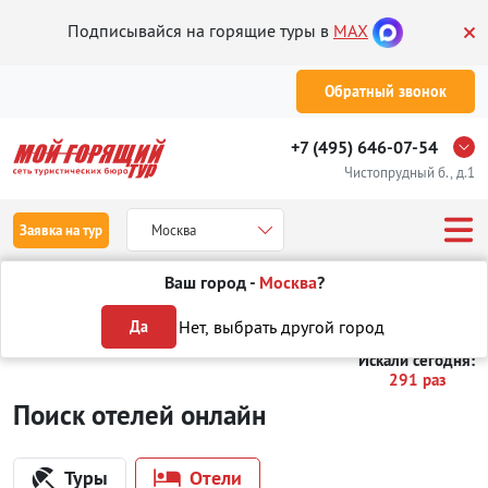
Подписывайся на горящие туры в
MAX
Обратный звонок
+7 (495) 646-07-54
Чистопрудный б., д.1
Заявка на тур
Москва
Ваш город -
Москва
?
Туры
Отели
Отели в Китае
Нет, выбрать другой город
Да
Искали сегодня:
291 раз
Поиск отелей онлайн
Туры
Отели