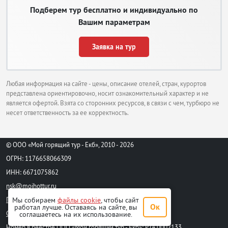
Подберем тур бесплатно и индивидуально по
Вашим параметрам
Заявка на тур
Любая информация на сайте - цены, описание отелей, стран, курортов
представлена ориентировочно, носит ознакомительный характер и не
является офертой. Взята со сторонних ресурсов, в связи с чем, турбюро не
несет ответственность за ее корректность.
© ООО «Мой горящий тур - Екб», 2010 - 2026
ОГРН: 1176658066309
ИНН: 6671075862
nsk@moihottur.ru
Мы собираем
файлы cookie
, чтобы сайт
Пользовательское соглашение
Ок
работал лучше. Оставаясь на сайте, вы
Стандартный договор на турпродукт
соглашаетесь на их использование.
Номер в реестре ООО «Мой горящий тур - Екб»: РТА
0002133