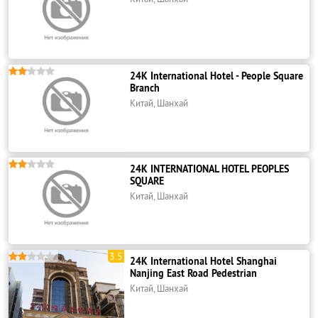





24K International Hotel - People Square
Branch
Китай, Шанхай





24K INTERNATIONAL HOTEL PEOPLES
SQUARE
Китай, Шанхай
3.5





24K International Hotel Shanghai
Nanjing East Road Pedestrian
Китай, Шанхай