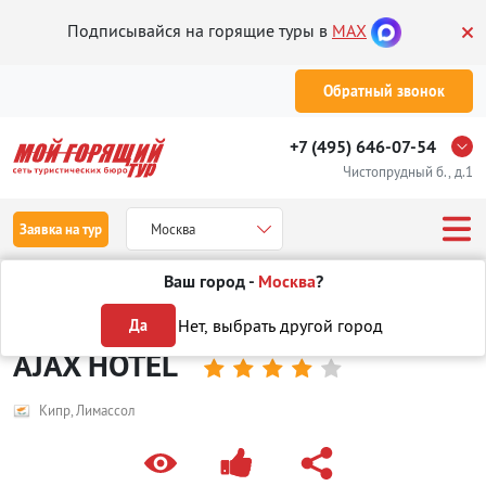
Подписывайся на горящие туры в
MAX
Обратный звонок
+7 (495) 646-07-54
Чистопрудный б., д.1
Заявка на тур
Москва
Ваш город -
Москва
?
Туры
Отели
Отели на Кипре
в Лимассоле
AJAX HOTEL
Нет, выбрать другой город
Да
AJAX HOTEL





Кипр, Лимассол