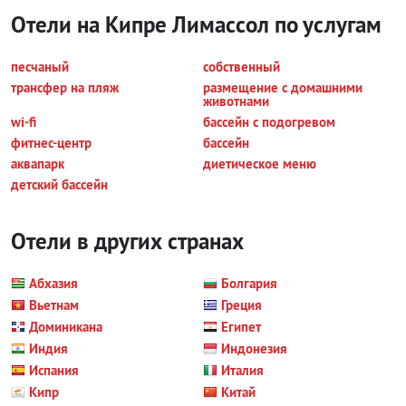
Отели на Кипре Лимассол по услугам
песчаный
собственный
трансфер на пляж
размещение с домашними
животнами
wi-fi
бассейн с подогревом
фитнес-центр
бассейн
аквапарк
диетическое меню
детский бассейн
Отели в других странах
Абхазия
Болгария
Вьетнам
Греция
Доминикана
Египет
Индия
Индонезия
Испания
Италия
Кипр
Китай