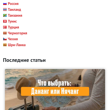
Россия
Таиланд
Танзания
Тунис
Турция
Черногория
Чехия
Шри-Ланка
Последние статьи