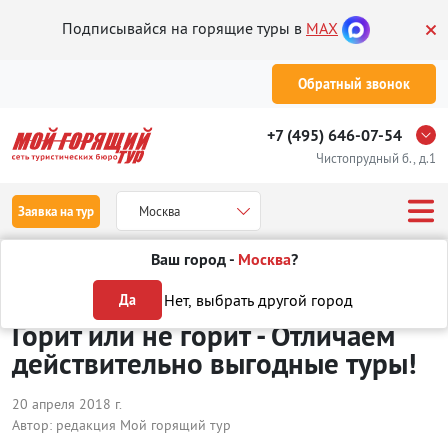
Подписывайся на горящие туры в
MAX
Обратный звонок
+7 (495) 646-07-54
Чистопрудный б., д.1
Заявка на тур
Москва
Ваш город -
Москва
?
Туры
Статьи
Горит или не горит - Отличаем действительно выгодные
Нет, выбрать другой город
Да
Горит или не горит - Отличаем
действительно выгодные туры!
20 апреля 2018 г.
Автор:
редакция Мой горящий тур