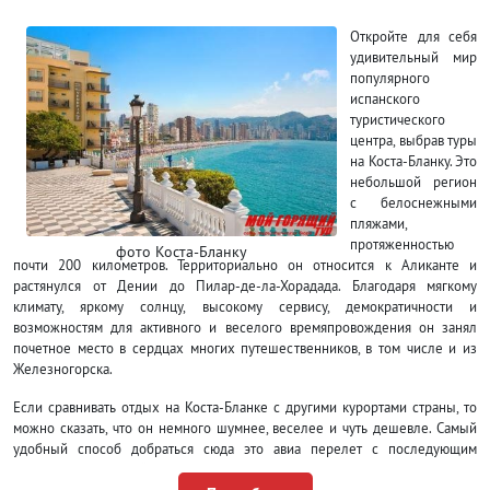
Откройте для себя
удивительный мир
популярного
испанского
туристического
центра, выбрав туры
на Коста-Бланку. Это
небольшой регион
с белоснежными
пляжами,
протяженностью
фото Коста-Бланку
почти 200 километров. Территориально он относится к Аликанте и
растянулся от Дении до Пилар-де-ла-Хорадада. Благодаря мягкому
климату, яркому солнцу, высокому сервису, демократичности и
возможностям для активного и веселого времяпровождения он занял
почетное место в сердцах многих путешественников, в том числе и из
Железногорска.
Если сравнивать отдых на Коста-Бланке с другими курортами страны, то
можно сказать, что он немного шумнее, веселее и чуть дешевле. Самый
удобный способ добраться сюда это авиа перелет с последующим
трансфером, который включен в пакетную путевку от туроператоров, если