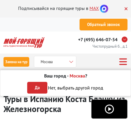
Подписывайся на горящие туры в
MAX
Обратный звонок
+7 (495) 646-07-54
Чистопрудный б., д.1
Заявка на тур
Москва
Ваш город -
Москва
?
Туры из Железногорска
Отдых в Испании
Коста Бланка
Нет, выбрать другой город
Да
Туры в Испанию Коста Бланку
из
Железногорска