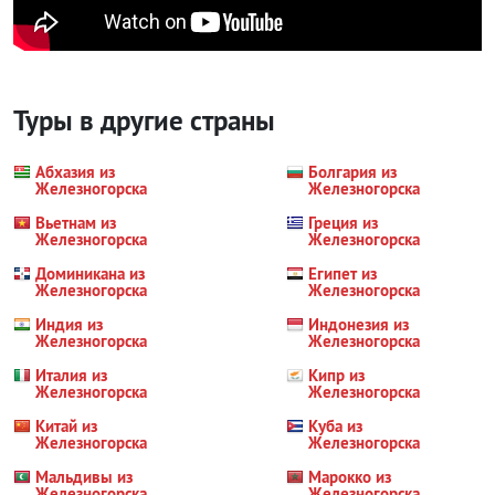
Туры в другие страны
Абхазия из
Болгария из
Железногорска
Железногорска
Вьетнам из
Греция из
Железногорска
Железногорска
Доминикана из
Египет из
Железногорска
Железногорска
Индия из
Индонезия из
Железногорска
Железногорска
Италия из
Кипр из
Железногорска
Железногорска
Китай из
Куба из
Железногорска
Железногорска
Мальдивы из
Марокко из
Железногорска
Железногорска