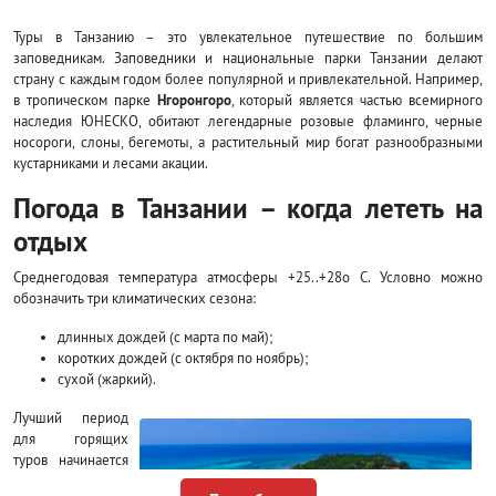
Туры в Танзанию – это увлекательное путешествие по большим
заповедникам. Заповедники и национальные парки Танзании делают
страну с каждым годом более популярной и привлекательной. Например,
в тропическом парке
Нгоронгоро
, который является частью всемирного
наследия ЮНЕСКО, обитают легендарные розовые фламинго, черные
носороги, слоны, бегемоты, а растительный мир богат разнообразными
кустарниками и лесами акации.
Погода в Танзании – когда лететь на
отдых
Среднегодовая температура атмосферы +25..+28о С. Условно можно
обозначить три климатических сезона:
длинных дождей (с марта по май);
коротких дождей (с октября по ноябрь);
сухой (жаркий).
Лучший период
для горящих
туров начинается
с июля по начало