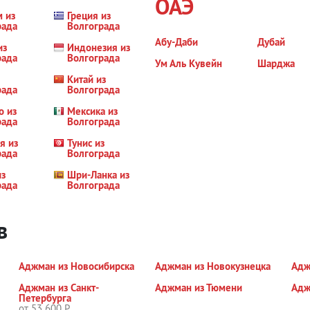
ОАЭ
м из
Греция из
рада
Волгограда
Абу-Даби
Дубай
из
Индонезия из
рада
Волгограда
Ум Аль Кувейн
Шарджа
Китай из
рада
Волгограда
о из
Мексика из
рада
Волгограда
я из
Тунис из
рада
Волгограда
из
Шри-Ланка из
рада
Волгограда
в
Аджман из Новосибирска
Аджман из Новокузнецка
Адж
Аджман из Санкт-
Аджман из Тюмени
Адж
Петербурга
от 53 600 Р