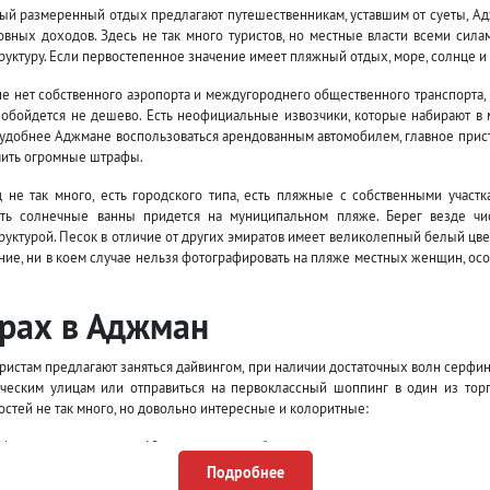
ый размеренный отдых предлагают путешественникам, уставшим от суеты, А
овных доходов. Здесь не так много туристов, но местные власти всеми силам
руктуру. Если первостепенное значение имеет пляжный отдых, море, солнце и
не нет собственного аэропорта и междугороднего общественного транспорта, 
 обойдется не дешево. Есть неофициальные извозчики, которые набирают в 
 удобнее Аджмане воспользоваться арендованным автомобилем, главное прист
чить огромные штрафы.
ц не так много, есть городского типа, есть пляжные с собственными участ
ть солнечные ванны придется на муниципальном пляже. Берег везде 
уктурой. Песок в отличие от других эмиратов имеет великолепный белый цвет
ие, ни в коем случае нельзя фотографировать на пляже местных женщин, особ
урах в Аджман
ристам предлагают заняться дайвингом, при наличии достаточных волн серфи
тическим улицам или отправиться на первоклассный шоппинг в один из то
стей не так много, но довольно интересные и колоритные:
орта, возведенного в 18 веке рядом с побережьем.
олностью сохранившее свой первоначальный вид.
Подробнее
нная на площади.