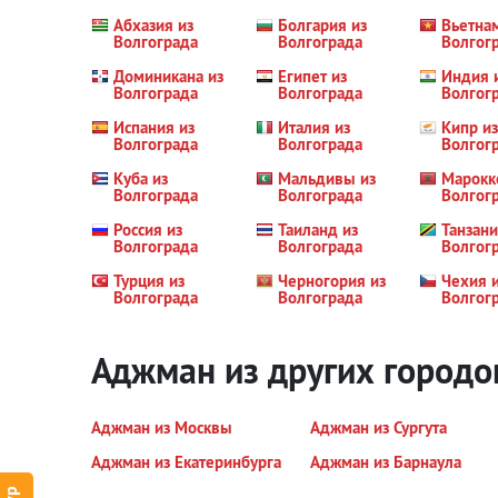
Абхазия из
Болгария из
Вьетна
Волгограда
Волгограда
Волгог
Доминикана из
Египет из
Индия 
Волгограда
Волгограда
Волгог
Испания из
Италия из
Кипр из
Волгограда
Волгограда
Волгог
Куба из
Мальдивы из
Марокк
Волгограда
Волгограда
Волгог
Россия из
Таиланд из
Танзани
Волгограда
Волгограда
Волгог
Турция из
Черногория из
Чехия 
Волгограда
Волгограда
Волгог
Аджман из других городо
Аджман из Москвы
Аджман из Сургута
Аджман из Екатеринбурга
Аджман из Барнаула