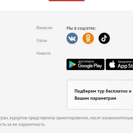
, но можно осмотреть внешнее убранство и архитектуру. В вечернее время, по
арта).
логии изготавливают традиционные лодки Доу.
Вакансии
Мы в соцсетях:
Статьи
Новости
Подберем тур бесплатно и
Вашим параметрам
тран, курортов представлена ориентировочно, носит ознакомительны
сть за ее корректность.