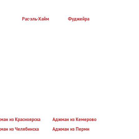
Рас-эль-Хайм
Фуджейра
ман из Красноярска
Аджман из Кемерово
ман из Челябинска
Аджман из Перми