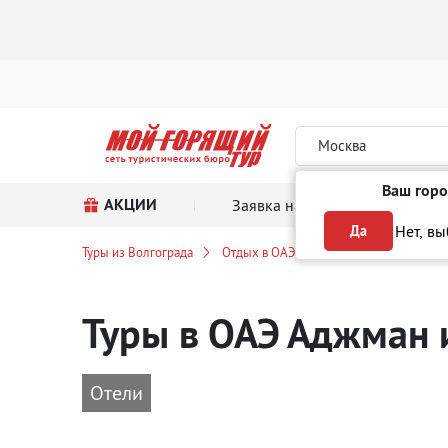
Москва
Ваш горо
АКЦИИ
Заявка на тур
Поиск
Нет, в
Да
Туры из Волгограда
Отдых в ОАЭ
Аджман
Туры в ОАЭ Аджман
Отели