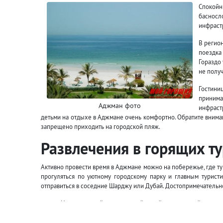
Спокойн
басносл
инфраст
В регио
поездка
Гораздо
не полу
Гостини
принима
Аджман фото
инфрастр
детьми на отдыхе в Аджмане очень комфортно. Обратите вниман
запрещено приходить на городской пляж.
Развлечения в горящих т
Активно провести время в Аджмане можно на побережье, где ту
прогуляться по уютному городскому парку и главным турис
отправиться в соседние Шарджу или Дубай. Достопримечательно
Национальный исторический музей, занимающий здание ф
Сторожевая башня – квадратное сооружение из камня, п
Мечеть шейха Зайда с четырьмя минаретами, расположе