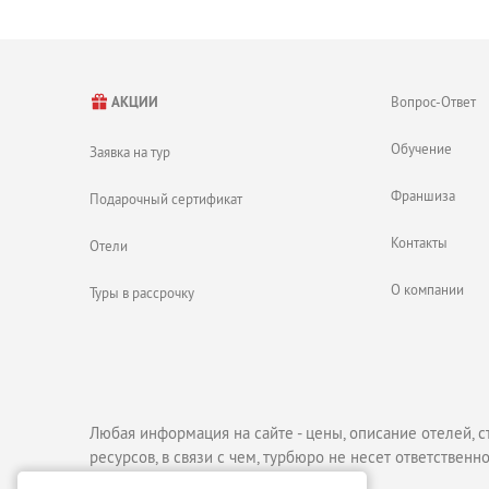
Резиденция Эмира Аджмана. Внутрь попасть не получится
Шумный рыбный рынок.
Верблюжьи бега (проводятся с начала октября до конца м
Аджманская верфь, где с использованием древних техно
Вопрос-Ответ
АКЦИИ
Обучение
Заявка на тур
Франшиза
Подарочный сертификат
Контакты
Отели
О компании
Туры в рассрочку
Любая информация на сайте - цены, описание отелей, с
ресурсов, в связи с чем, турбюро не несет ответственно