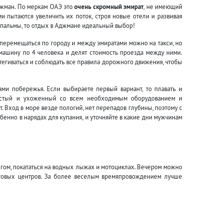
джман. По меркам ОАЭ это
очень скромный эмират
, не имеющий
и пытаются увеличить их поток, строя новые отели и развивая
 пальмы, то отдых в Аджмане идеальный выбор!
перемещаться по городу и между эмиратами можно на такси, но
машину по 4 человека и делят стоимость проезда между ними.
егиваться и соблюдать все правила дорожного движения, чтобы
ками побережья. Если выбираете первый вариант, то плавать и
чистый и ухоженный со всем необходимым оборудованием и
. Вход в море везде пологий, нет перепадов глубины, поэтому с
енно в нарядах для купания, и уточняйте в какие дни мужчинам
нгом, покататься на водных лыжах и мотоциклах. Вечером можно
рговых центров. За более веселым времяпровождением лучше