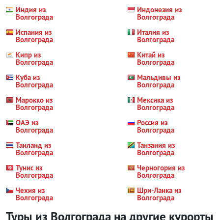
Индия из
Индонезия из
Волгограда
Волгограда
Испания из
Италия из
Волгограда
Волгограда
Кипр из
Китай из
Волгограда
Волгограда
Куба из
Мальдивы из
Волгограда
Волгограда
Марокко из
Мексика из
Волгограда
Волгограда
ОАЭ из
Россия из
Волгограда
Волгограда
Таиланд из
Танзания из
Волгограда
Волгограда
Тунис из
Черногория из
Волгограда
Волгограда
Чехия из
Шри-Ланка из
Волгограда
Волгограда
Туры из Волгограда на другие курорты