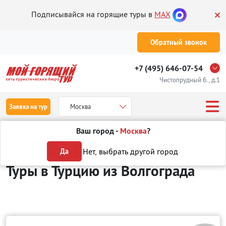
Подписывайся на горящие туры в
MAX
Обратный звонок
+7 (495) 646-07-54
Чистопрудный б., д.1
Заявка на тур
Москва
Ваш город -
Москва
?
Туры из Волгограда
Отдых в Турции
Нет, выбрать другой город
Да
Туры в Турцию
из Волгограда