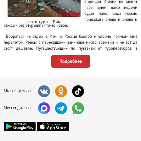
столицей Италии не хватит
пары дней, даже недели
будет мало, сюда можно
приезжать снова и снова и
фото туры в Рим
каждый раз открывать что-то новое.
Добраться на отдых в Рим из России быстро и удобно прямым авиа
перелетом. Рейсы с пересадками занимают много времени и не всегда
стоят дешевле. Путешествующих по путевкам от туроператоров, в
аэропорту будет встречать их представители, всем остальным придется
позаботиться о себе самостоятельно и забронировать трансфер заранее,
Подробнее
либо воспользоваться общественным транспортом. Трамваи, автобусы и
метро принадлежат одной транспортной компании, поэтому билеты
единые. На несколько дней дешевле сразу купить проездной. Чтобы
поймать такси сначала нужно найти место их остановки, в противном
случае взмах руки будет проигнорирован.
Мы в соцсетях:
Поселиться в горящих
турах в Риме можно в
Мессенджеры:
отеле на любой
бюджет. Большая их
часть сосредоточена
вокруг
железнодорожного