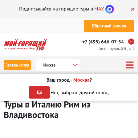
Подписывайся на горящие туры в
MAX
Обратный звонок
+7 (495) 646-07-54
Чистопрудный б., д.1
Заявка на тур
Москва
Ваш город -
Москва
?
Туры из Владивостока
Отдых в Италии
Рим
Нет, выбрать другой город
Да
Туры в Италию Рим
из
Владивостока