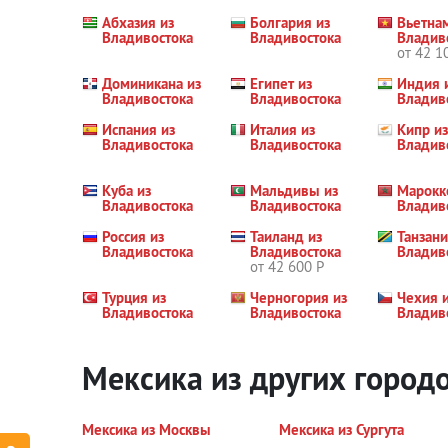
Абхазия из
Болгария из
Вьетна
Владивостока
Владивостока
Владив
от 42 1
Доминикана из
Египет из
Индия 
Владивостока
Владивостока
Владив
Испания из
Италия из
Кипр из
Владивостока
Владивостока
Владив
Куба из
Мальдивы из
Марокк
Владивостока
Владивостока
Владив
Россия из
Таиланд из
Танзани
Владивостока
Владивостока
Владив
от 42 600 Р
Турция из
Черногория из
Чехия 
Владивостока
Владивостока
Владив
Мексика из других город
Мексика из Москвы
Мексика из Сургута