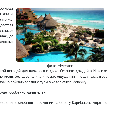
всю мощь
 кстати,
ечно же,
дователя
в список
ачос
, до
радостью
фото Мексики
ьной погодой для пляжного отдыха. Сезоном дождей в Мексике
ою жизнь без адреналина и новых ощущений – то для вас август,
е, можно поймать горящие туры в колоритную Мексику.
будет особенно удивителен.
оведения свадебной церемонии на берегу Карибского моря – с