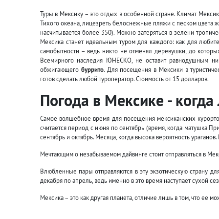
Туры в Мексику – это отдых в особенной стране. Климат Мекси
Тихого океана, лицезреть белоснежные пляжи с песком цвета же
насчитывается более 350). Можно затеряться в зелени тропиче
Мексика станет идеальным туром для каждого: как для любит
самобытности – ведь никто не отменял деревушки, до которых
Всемирного наследия ЮНЕСКО, не оставит равнодушным ник
обжигающего
буррито
. Для посещения в Мексики в туристичес
готов сделать любой туроператор. Стоимость от 15 долларов.
Погода в Мексике - когда
Самое волшебное время для посещения мексиканских курортов
считается период с июня по сентябрь (время, когда матушка Пр
сентябрь и октябрь. Месяца, когда высока вероятность ураганов.
Мечтающим о незабываемом дайвинге стоит отправляться в Мекс
Влюбленные пары отправляются в эту экзотическую страну дл
декабря по апрель, ведь именно в это время наступает сухой се
Мексика – это как другая планета, отличие лишь в том, что ее м