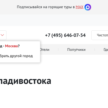
Подписывайся на горящие туры в
MAX
+7 (495) 646-07-54
Чистоп
д -
Москва
?
 тура онлайн
Отели
Попутчики
Гд
ыбрать другой город
ладивостока