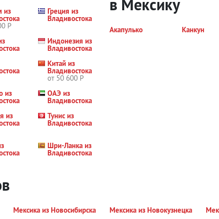
в Мексику
м из
Греция из
остока
Владивостока
00 Р
Акапулько
Канкун
из
Индонезия из
остока
Владивостока
Китай из
остока
Владивостока
от 50 600 Р
о из
ОАЭ из
остока
Владивостока
я из
Тунис из
остока
Владивостока
из
Шри-Ланка из
остока
Владивостока
ов
Мексика из Новосибирска
Мексика из Новокузнецка
Мек