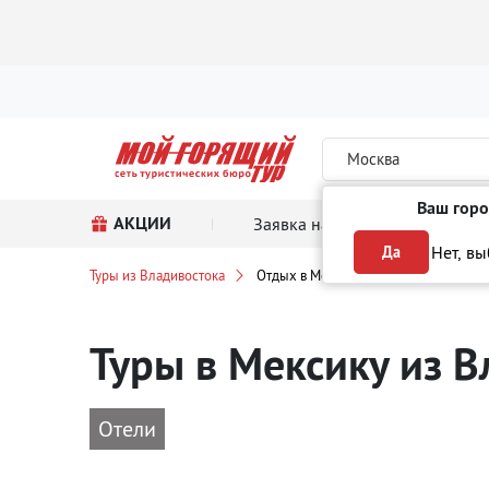
Москва
Ваш горо
АКЦИИ
Заявка на тур
Поиск
Нет, в
Да
Туры из Владивостока
Отдых в Мексике
Туры в Мексику
из В
Отели