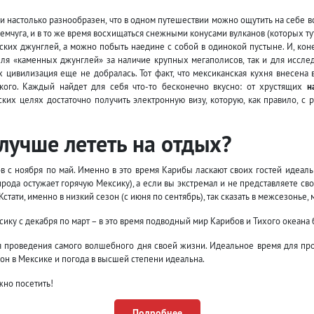
ки настолько разнообразен, что в одном путешествии можно ощутить на себе 
мчуга, и в то же время восхищаться снежными конусами вулканов (которых тут,
ских джунглей, а можно побыть наедине с собой в одинокой пустыне. И, кон
еля «каменных джунглей» за наличие крупных мегаполисов, так и для иссле
 цивилизация еще не добралась. Тот факт, что мексиканская кухня внесена 
ого. Каждый найдет для себя что-то бесконечно вкусно: от хрустящих
н
ких целях достаточно получить электронную визу, которую, как правило, с 
 лучше лететь на отдых?
 с ноября по май. Именно в это время Карибы ласкают своих гостей идеал
ирода остужает горячую Мексику), а если вы экстремал и не представляете св
 Кстати, именно в низкий сезон (с июня по сентябрь), так сказать в межсезонь
ику с декабря по март – в это время подводный мир Карибов и Тихого океана 
я проведения самого волшебного дня своей жизни. Идеальное время для пр
зон в Мексике и погода в высшей степени идеальна.
ожно посетить!
Подробнее