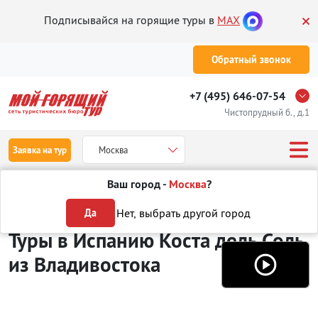
Подписывайся на горящие туры в
MAX
Обратный звонок
+7 (495) 646-07-54
Чистопрудный б., д.1
Заявка на тур
Москва
Ваш город -
Москва
?
Туры из Владивостока
Отдых в Испании
Коста Дель Соль
Нет, выбрать другой город
Да
Туры в Испанию Коста дель Соль
из Владивостока