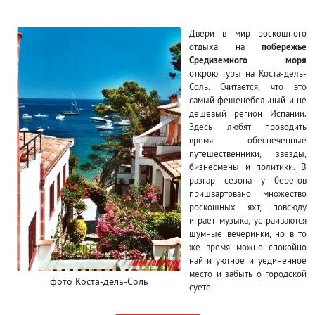
Двери в мир роскошного
отдыха на
побережье
Средиземного моря
открою туры на Коста-дель-
Соль. Считается, что это
самый фешенебельный и не
дешевый регион Испании.
Здесь любят проводить
время обеспеченные
путешественники, звезды,
бизнесмены и политики. В
разгар сезона у берегов
пришвартовано множество
роскошных яхт, повсюду
играет музыка, устраиваются
шумные вечеринки, но в то
же время можно спокойно
найти уютное и уединенное
место и забыть о городской
фото Коста-дель-Соль
суете.
Добраться на отдых на Коста-дель-Соль дешевле и быстрее авиа