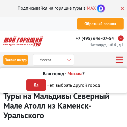
Подписывайся на горящие туры в
MAX
Обратный звонок
+7 (495) 646-07-54
Чистопрудный б., д.1
Заявка на тур
Москва
Ваш город -
Москва
?
Туры из Каменск-Уральского
Отдых на Мальдивах
Северный Мале 
Нет, выбрать другой город
Да
Туры на Мальдивы Северный
Мале Атолл
из Каменск-
Уральского