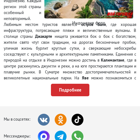
Индонезию. Каждый
регион этой страны
особенный и
неповторимый.
Индонезия фото
Любимым местом туристов является
остров Бали
, где хорошая
инфраструктура, потрясающие пляжи и величественные вулканы. В
столице страны
Джакарте
нищета уживается бок о бок с богатством,
жители свято чтут свои традиции, на дорогах бесконечные пробки,
уличная жизнь бурлит круглые сутки, а сверкающие небоскребы
соседствуют с культурными и архитектурными памятниками. Единения с
природой на отдыхе в Индонезии можно достичь в
Калимантане
, где в
центре раскинулись джунгли и реки, а на юге простираются плантации и
плавучие рынки. В Суматре множество достопримечательностей и
великолепные национальные парки. На
Яве
можно познакомиться с
процессом выращивания и приготовления чая, в
Ломбоке
позагорать на
Подробнее
пустынном пляже с серо-белым песком, а на
Бинтане
и
Батаме
окунуться в
атмосферу роскоши.
Активный отдых в горящих турах в
Индонезию
Мы в соцсетях:
С каждым годом среди туристов, приехавших в Индонезию, становиться
все популярнее активный отдых, возможностей для которого в стране
Мессенджеры:
предостаточно: