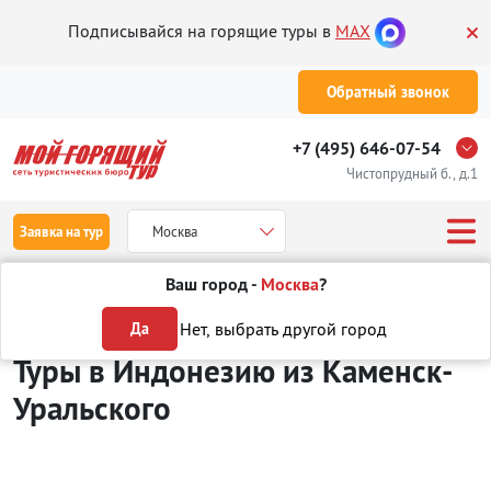
Подписывайся на горящие туры в
MAX
Обратный звонок
+7 (495) 646-07-54
Чистопрудный б., д.1
Заявка на тур
Москва
Ваш город -
Москва
?
Туры из Каменск-Уральского
Отдых в Индонезии
Нет, выбрать другой город
Да
Туры в Индонезию
из Каменск-
Уральского