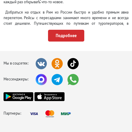
каждый раз открывать что-то новое.
Добраться на отдых в Рим из России быстро и удобно прямым авиа
перелетом. Рейсы с пересадками занимают много времени и не всегда
стоят дешевле. Путешествующих по путевкам от туроператоров, в
аэропорту будет встречать их представители, всем остальным придется
позаботиться о себе самостоятельно и забронировать трансфер заранее,
Подробнее
либо воспользоваться общественным транспортом. Трамваи, автобусы и
метро принадлежат одной транспортной компании, поэтому билеты
единые. На несколько дней дешевле сразу купить проездной. Чтобы
поймать такси сначала нужно найти место их остановки, в противном
случае взмах руки будет проигнорирован.
Мы в соцсетях:
Поселиться в горящих
турах в Риме можно в
Мессенджеры:
отеле на любой
бюджет. Большая их
часть сосредоточена
вокруг
железнодорожного
вокзала, площади
Партнеры:
Кампо-де-Фьори и
Пантеона. Цены здесь
даже за скоромную