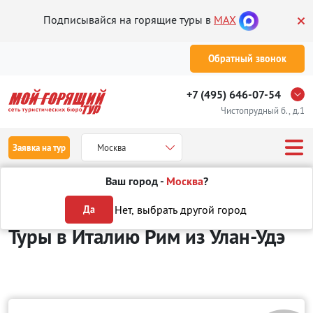
Подписывайся на горящие туры в
MAX
Обратный звонок
+7 (495) 646-07-54
Чистопрудный б., д.1
Заявка на тур
Москва
Ваш город -
Москва
?
Туры из Улан-Удэ
Отдых в Италии
Рим
Нет, выбрать другой город
Да
Туры в Италию Рим
из Улан-Удэ