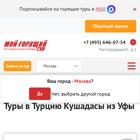
Подписывайся на горящие туры в
MAX
Обратный звонок
+7 (495) 646-07-54
Чистопрудный б., д.1
Заявка на тур
Москва
Ваш город -
Москва
?
Туры из Уфы
Отдых в Турции
Кушадасы
Нет, выбрать другой город
Да
Туры в Турцию Кушадасы
из Уфы