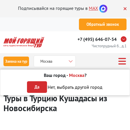
Подписывайся на горящие туры в
MAX
Обратный звонок
+7 (495) 646-07-54
Чистопрудный б., д.1
Заявка на тур
Москва
Ваш город -
Москва
?
Туры из Новосибирска
Отдых в Турции
Кушадасы
Нет, выбрать другой город
Да
Туры в Турцию Кушадасы
из
Новосибирска