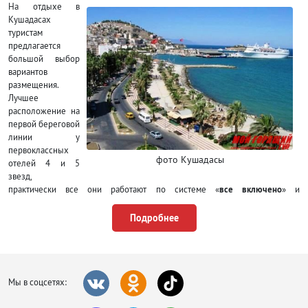
На отдыхе в
Кушадасах
туристам
предлагается
большой выбор
вариантов
размещения.
Лучшее
расположение на
первой береговой
линии у
первоклассных
фото Кушадасы
отелей 4 и 5
звезд,
практически все они работают по системе «
все включено
» и
предоставляют своим гостям максимальное количество услуг и высокий
сервис, соответственно стоят недешево. Подальше от моря
Подробнее
расположились более скромные трешки, но самые демократичные из них
предлагают только завтраки. На длительный срок очень удобно снять
квартиру или виллу.
Выбирая где остановиться в турах в Кушадасы, обратите внимание на
Мы в соцсетях:
пляжи, которые растянулись по всему побережью: