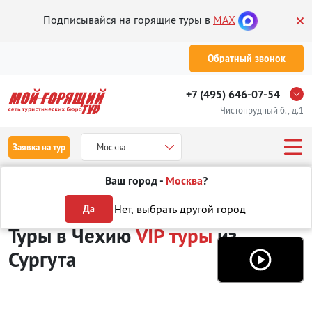
Подписывайся на горящие туры в
MAX
Обратный звонок
+7 (495) 646-07-54
Чистопрудный б., д.1
Заявка на тур
Москва
Ваш город -
Москва
?
Туры из Сургута
Отдых в Чехии
VIP туры
Нет, выбрать другой город
Да
Туры в Чехию
VIP туры
из
Сургута