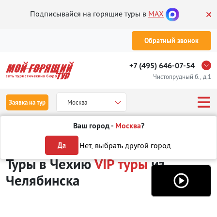
Подписывайся на горящие туры в
MAX
Обратный звонок
+7 (495) 646-07-54
Чистопрудный б., д.1
Заявка на тур
Москва
Ваш город -
Москва
?
Туры из Челябинска
Отдых в Чехии
VIP туры
Нет, выбрать другой город
Да
Туры в Чехию
VIP туры
из
Челябинска