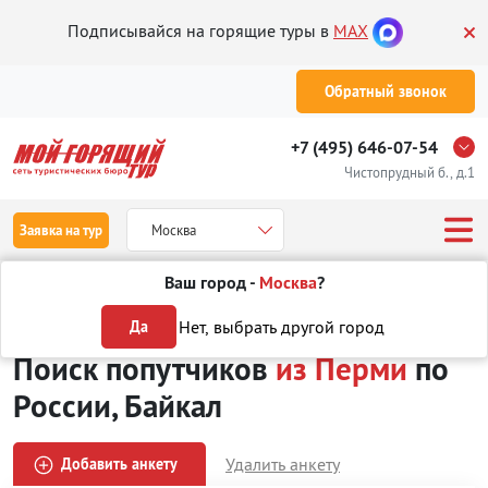
Подписывайся на горящие туры в
MAX
Обратный звонок
+7 (495) 646-07-54
Чистопрудный б., д.1
Заявка на тур
Москва
Ваш город -
Москва
?
Туры
Поиск попутчиков
из Перми
по России
Байкал
Нет, выбрать другой город
Да
Поиск попутчиков
из Перми
по
России, Байкал
Удалить анкету
Добавить анкету