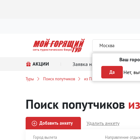
Москва
Ваш горо
АКЦИИ
Заявка на тур
Поиск
Нет, в
Да
Туры
Поиск попутчиков
из Перми
на Мальдивы
Поиск попутчиков
и
Удалить анкету
Добавить анкету
Город вылета
Направление отды