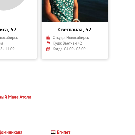
иса, 57
Светланаа, 52
восибирск
Откуда:
Новосибирск
ия
Куда:
Вьетнам +2
8 - 11.09
Когда: 04.09 - 08.09
ый Мале Атолл
Доминикана
Египет