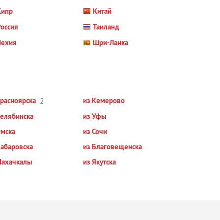
Кипр
Китай
оссия
Таиланд
Чехия
Шри-Ланка
Красноярска
2
из Кемерово
Челябинска
из Уфы
Омска
из Сочи
Хабаровска
из Благовещенска
Махачкалы
из Якутска