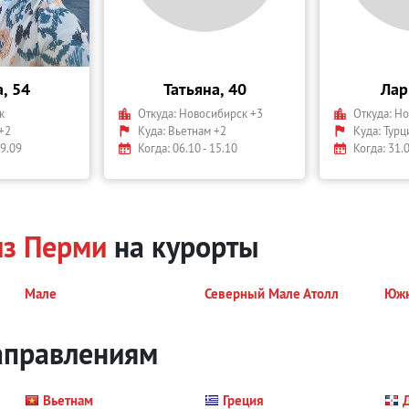
, 54
Татьяна, 40
Лар
к
Откуда:
Новосибирск +3
Откуда:
Но
+2
Куда:
Вьетнам +2
Куда:
Турц
29.09
Когда: 06.10 - 15.10
Когда: 31.0
из Перми
на курорты
Мале
Северный Мале Атолл
Южн
аправлениям
Вьетнам
Греция