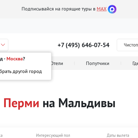
Подписывайся на горящие туры в
MAX
+7 (495) 646-07-54
Чистоп
д -
Москва
?
 тура онлайн
Отели
Попутчики
Гд
ыбрать другой город
з Перми
на Мальдивы
ха
Интересующий пол
Даты вылета