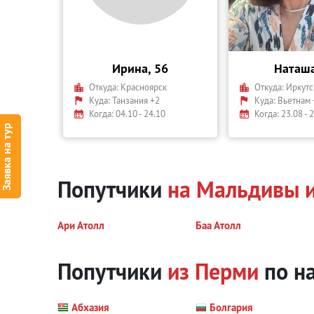
Ирина, 56
Наташа
Откуда:
Красноярск
Откуда:
Иркутс
Куда:
Танзания +2
Куда:
Вьетнам 
Когда: 04.10 - 24.10
Когда: 23.08 - 
Заявка на тур
Попутчики
на Мальдивы 
Ари Атолл
Баа Атолл
Попутчики
из Перми
по н
Абхазия
Болгария