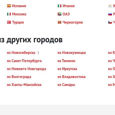
Испания
Италия
Мексика
ОАЭ
Р
Турция
Черногория
з других городов
из Новосибирска
5
из Новокузнецка
из 
из Санкт-Петербурга
из Тюмени
из 
из Нижнего Новгорода
из Иркутска
из 
из Волгограда
из Владивостока
из 
из Ханты-Мансийска
из Самары
из 