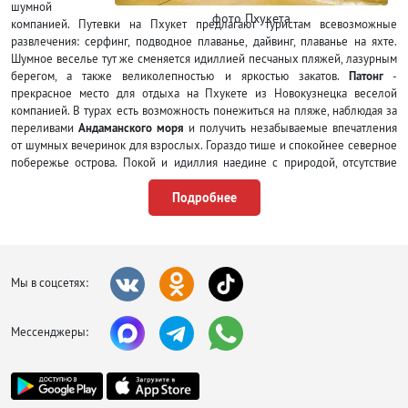
шумной
фото Пхукета
компанией. Путевки на Пхукет предлагают туристам всевозможные
развлечения: серфинг, подводное плаванье, дайвинг, плаванье на яхте.
Шумное веселье тут же сменяется идиллией песчаных пляжей, лазурным
берегом, а также великолепностью и яркостью закатов.
Патонг
-
прекрасное место для отдыха на Пхукете из Новокузнецка веселой
компанией. В турах есть возможность понежиться на пляже, наблюдая за
переливами
Андаманского моря
и получить незабываемые впечатления
от шумных вечеринок для взрослых. Гораздо тише и спокойнее северное
побережье острова. Покой и идиллия наедине с природой, отсутствие
суеты и городского шума – вот что ждет вас на
пляже Камала
. Мохнатые
Подробнее
лесистые холмы, горы, обрывы и утесы – вот что привлекает туристов со
всего мира. Кстати, «Пхукет», с местного языка переводится как «Гора».
Этот остров действительно поход на гору, которая ограждает от проблем и
позволяет отдыхать душой.
Погода на Пхукете – когда лучше
Мы в соцсетях:
лететь отдыхать?
Мессенджеры:
У природы нет плохой погоды — это про Пхукет! Есть только ваш настрой
и цель путешествия. Официально есть конечно разграничения по сезонам:
жаркий, прохладный, «сезон дождей», так когда же лучше лететь отдыхать
на Пхукет и чего ждать в то или иное время года?