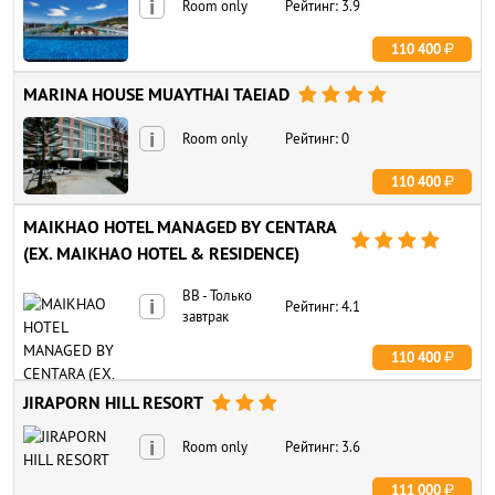
i
Room only
Рейтинг: 3.9
110 400
MARINA HOUSE MUAYTHAI TAEIAD




i
Room only
Рейтинг: 0
110 400
MAIKHAO HOTEL MANAGED BY CENTARA




(EX. MAIKHAO HOTEL & RESIDENCE)
BB - Только
i
Рейтинг: 4.1
завтрак
110 400
JIRAPORN HILL RESORT



i
Room only
Рейтинг: 3.6
111 000