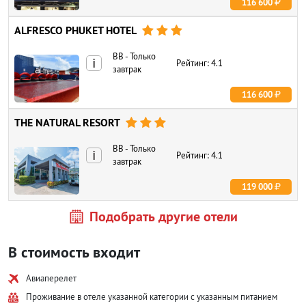
116 600
ALFRESCO PHUKET HOTEL



BB - Только
i
Рейтинг: 4.1
завтрак
116 600
THE NATURAL RESORT



BB - Только
i
Рейтинг: 4.1
завтрак
119 000
Подобрать другие отели
В стоимость входит
Авиаперелет
Проживание в отеле указанной категории с указанным питанием