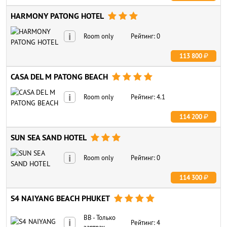
HARMONY PATONG HOTEL



i
Room only
Рейтинг: 0
113 800
CASA DEL M PATONG BEACH




i
Room only
Рейтинг: 4.1
114 200
SUN SEA SAND HOTEL



i
Room only
Рейтинг: 0
114 300
S4 NAIYANG BEACH PHUKET




BB - Только
i
Рейтинг: 4