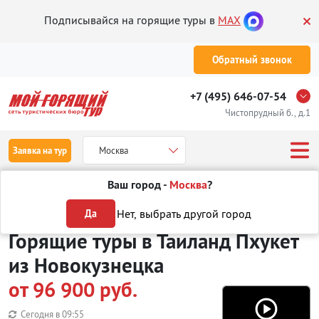
Подписывайся на горящие туры в
MAX
Обратный звонок
+7 (495) 646-07-54
Чистопрудный б., д.1
Заявка на тур
Москва
Ваш город -
Москва
?
Туры из Новокузнецка
Отдых в Таиланде
о. Пхукет
Нет, выбрать другой город
Да
Горящие туры в Таиланд Пхукет
из Новокузнецка
от 96 900 руб.
Сегодня в
09:55