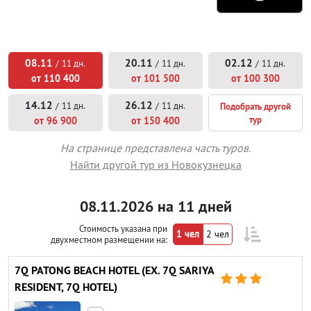
08.11
20.11
02.12
/
11 дн.
/
11 дн.
/
11 дн.
от 110 400
от 101 500
от 100 300
14.12
26.12
/
11 дн.
/
11 дн.
Подобрать другой
тур
от 96 900
от 150 400
На странице представлена часть туров.
Найти другой тур из Новокузнецка
08.11.2026 на 11 дней
Стоимость указана при
1 чел
2 чел
двухместном размещении на:
7Q PATONG BEACH HOTEL (EX. 7Q SARIYA



RESIDENT, 7Q HOTEL)