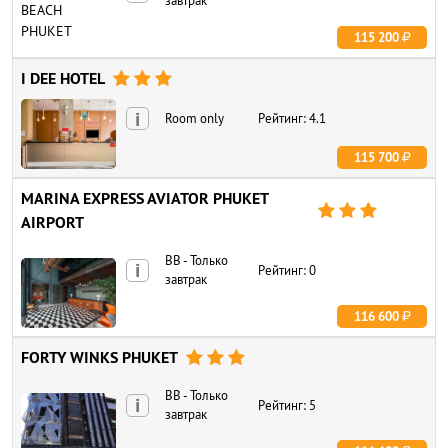
завтрак
115 200
I DEE HOTEL



i
Room only
Рейтинг: 4.1
115 700
MARINA EXPRESS AVIATOR PHUKET



AIRPORT
BB - Только
i
Рейтинг: 0
завтрак
116 600
FORTY WINKS PHUKET



BB - Только
i
Рейтинг: 5
завтрак