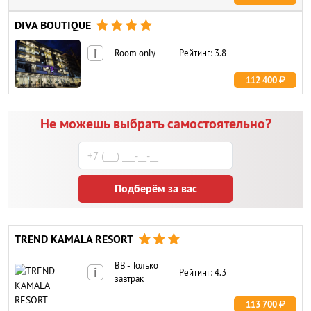
DIVA BOUTIQUE




i
Room only
Рейтинг: 3.8
112 400
Не можешь выбрать самостоятельно?
Подберём за вас
TREND KAMALA RESORT



BB - Только
i
Рейтинг: 4.3
завтрак
113 700