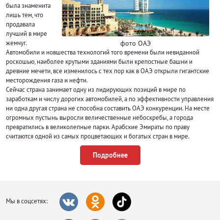
была знаменита
лишь тем, что
продавала
лучший в мире
фото ОАЭ
жемчуг.
Автомобили и новшества технологий того времени были невиданной
роскошью, наиболее крутыми зданиями были крепостные башни и
древние мечети, все изменилось с тех пор как в ОАЭ открыли гигантские
месторождения газа и нефти.
Сейчас страна занимает одну из лидирующих позиций в мире по
заработкам и числу дорогих автомобилей, а по эффективности управления
ни одна другая страна не способна составить ОАЭ конкуренции. На месте
огромных пустынь выросли величественные небоскребы, а города
превратились в великолепные парки. Арабские Эмираты по праву
считаются одной из самых процветающих и богатых стран в мире.
ОАЭ — это загадочная и притягательная страна, которая так и манит все
Подробнее
новых и новых туристов со всех уголков света окунуться в центр
Арабского мира, наполненного шиком, богатством, контрастами, весельем,
лазурными берегами.
ОАЭ образуют семь эмиратов:
Мы в соцсетях:
Фуджейра;