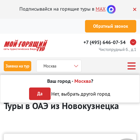
Подписывайся на горящие туры в
MAX
Обратный звонок
+7 (495) 646-07-54
Чистопрудный б., д.1
Заявка на тур
Москва
Ваш город -
Москва
?
Туры из Новокузнецка
Отдых в ОАЭ
Нет, выбрать другой город
Да
Туры в ОАЭ
из Новокузнецка