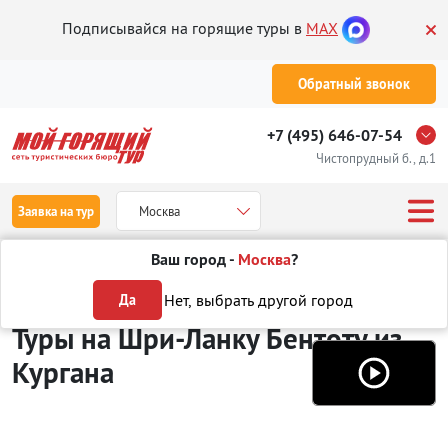
Подписывайся на горящие туры в
MAX
Обратный звонок
+7 (495) 646-07-54
Чистопрудный б., д.1
Заявка на тур
Москва
Ваш город -
Москва
?
Туры из Кургана
Отдых на Шри-Ланке
Бентота
Нет, выбрать другой город
Да
Туры на Шри-Ланку Бентоту
из
Кургана