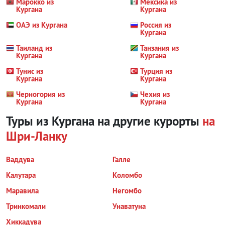
Марокко из
Мексика из
Кургана
Кургана
ОАЭ из Кургана
Россия из
Кургана
Таиланд из
Танзания из
Кургана
Кургана
Тунис из
Турция из
Кургана
Кургана
Черногория из
Чехия из
Кургана
Кургана
Туры из Кургана на другие курорты
на
Шри-Ланку
Ваддува
Галле
Калутара
Коломбо
Маравила
Негомбо
Тринкомали
Унаватуна
Хиккадува