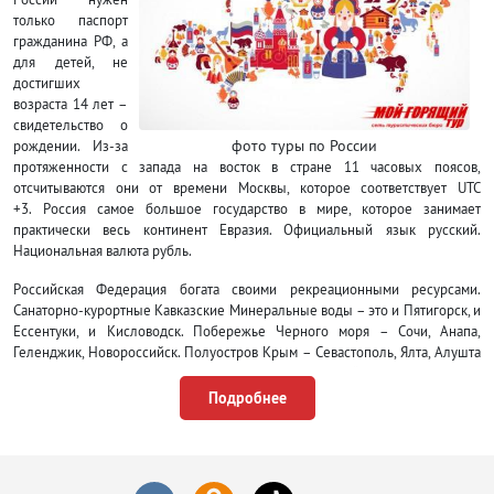
только паспорт
гражданина РФ, а
для детей, не
достигших
возраста 14 лет –
свидетельство о
фото туры по России
рождении. Из-за
протяженности с запада на восток в стране 11 часовых поясов,
отсчитываются они от времени Москвы, которое соответствует UTC
+3.
Россия самое большое государство в мире, которое занимает
практически весь континент Евразия. Официальный язык русский.
Национальная валюта рубль.
Российская Федерация богата своими рекреационными ресурсами.
Санаторно-курортные Кавказские Минеральные воды – это и Пятигорск, и
Ессентуки, и Кисловодск. Побережье Черного моря – Сочи, Анапа,
Геленджик, Новороссийск. Полуостров Крым – Севастополь, Ялта, Алушта
и т.д. Золотое Кольцо России – города Древней Руси, в которых
сохранились исторические памятники архитектуры, например, Суздаль,
Подробнее
Сергиев Посад, Ярославль, Ростов и другие. Урал и уральские пещеры.
Самое большое и чистое озера мира – Байкал. Алтайский край с его
неповторимой природой. Уникальный город на Неве – Санкт-Петербург, в
котором огромное количество достопримечательностей. И, конечно,