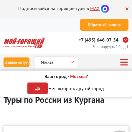
Подписывайся на горящие туры в
MAX
Обратный звонок
+7 (495) 646-07-54
Чистопрудный б., д.1
Заявка на тур
Москва
Ваш город -
Москва
?
Туры из Кургана
Отдых в России
Нет, выбрать другой город
Да
Туры по России
из Кургана