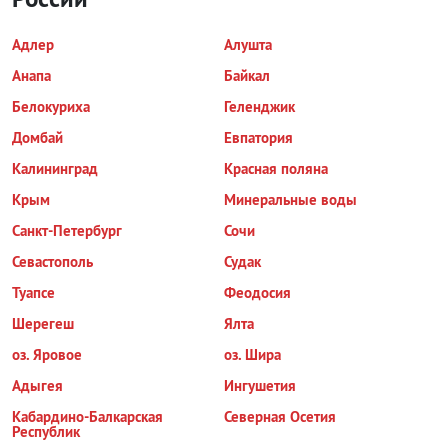
Адлер
Алушта
Анапа
Байкал
Белокуриха
Геленджик
Домбай
Евпатория
Калининград
Красная поляна
Крым
Минеральные воды
Санкт-Петербург
Сочи
Севастополь
Судак
Туапсе
Феодосия
Шерегеш
Ялта
оз. Яровое
оз. Шира
Адыгея
Ингушетия
Кабардино-Балкарская
Северная Осетия
Республик