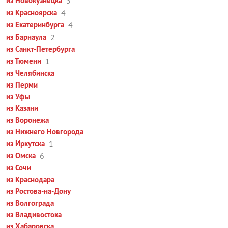
из Новокузнецка
3
из Красноярска
4
из Екатеринбурга
4
из Барнаула
2
из Санкт-Петербурга
из Тюмени
1
из Челябинска
из Перми
из Уфы
из Казани
из Воронежа
из Нижнего Новгорода
из Иркутска
1
из Омска
6
из Сочи
из Краснодара
из Ростова-на-Дону
из Волгограда
из Владивостока
из Хабаровска