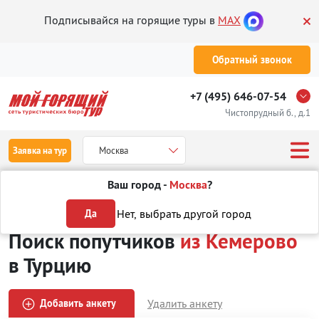
Подписывайся на горящие туры в
MAX
Обратный звонок
+7 (495) 646-07-54
Чистопрудный б., д.1
Заявка на тур
Москва
Ваш город -
Москва
?
Туры
Поиск попутчиков
из Кемерово
в Турцию
Нет, выбрать другой город
Да
Поиск попутчиков
из Кемерово
в Турцию
Удалить анкету
Добавить анкету