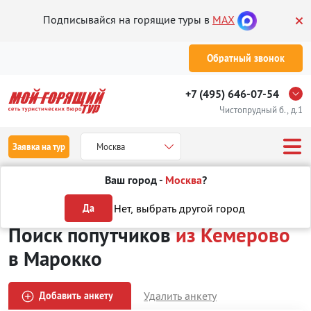
Подписывайся на горящие туры в
MAX
Обратный звонок
+7 (495) 646-07-54
Чистопрудный б., д.1
Заявка на тур
Москва
Ваш город -
Москва
?
Туры
Поиск попутчиков
из Кемерово
в Марокко
Нет, выбрать другой город
Да
Поиск попутчиков
из Кемерово
в Марокко
Удалить анкету
Добавить анкету