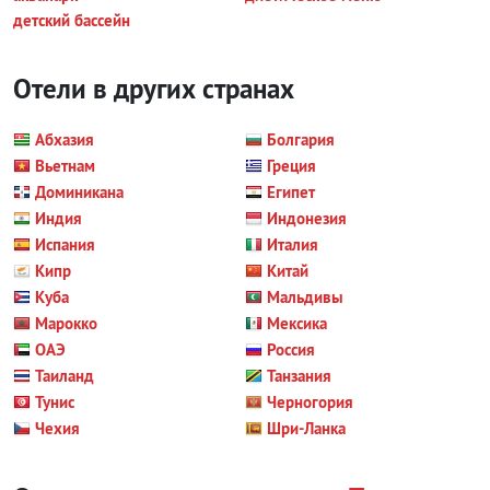
детский бассейн
Отели в других странах
Абхазия
Болгария
Вьетнам
Греция
Доминикана
Египет
Индия
Индонезия
Испания
Италия
Кипр
Китай
Куба
Мальдивы
Марокко
Мексика
ОАЭ
Россия
Таиланд
Танзания
Тунис
Черногория
Чехия
Шри-Ланка