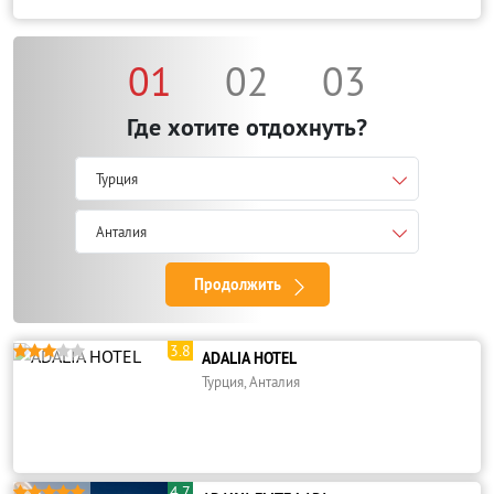
01
02
03
Где хотите отдохнуть?
Турция
Анталия
Продолжить
3.8





ADALIA HOTEL
Турция, Анталия
4.7




