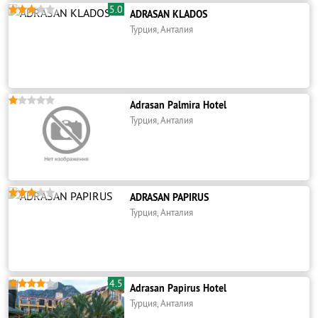
5.0





ADRASAN KLADOS
Турция, Анталия





Adrasan Palmira Hotel
Турция, Анталия





ADRASAN PAPIRUS
Турция, Анталия
4.5





Adrasan Papirus Hotel
Турция, Анталия