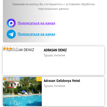
Нажимая на кнопку, Вы соглашаетесь с условиями обработки
персональных данных
Подписаться на канал
Подписаться на канал





ADRASAN DENIZ
Турция, Анталия
3.5





Adrasan Gelidonya Hotel
Турция, Анталия