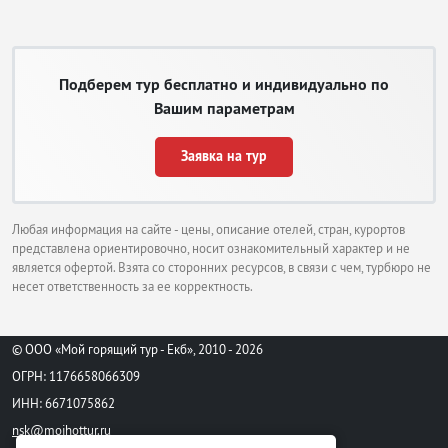
Подберем тур бесплатно и индивидуально по
Вашим параметрам
Заявка на тур
Любая информация на сайте - цены, описание отелей, стран, курортов
представлена ориентировочно, носит ознакомительный характер и не
является офертой. Взята со сторонних ресурсов, в связи с чем, турбюро не
несет ответственность за ее корректность.
© ООО «Мой горящий тур - Екб», 2010 - 2026
ОГРН: 1176658066309
ИНН: 6671075862
nsk@moihottur.ru