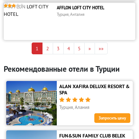





AFFLON LOFT CITY HOTEL
Турция, Анталия
1
2
3
4
5
»
»»
Рекомендованные отели в Турции
ALAN XAFIRA DELUXE RESORT &
SPA





Турция, Алания
Запросить цену
FUN&SUN FAMILY CLUB BELEK