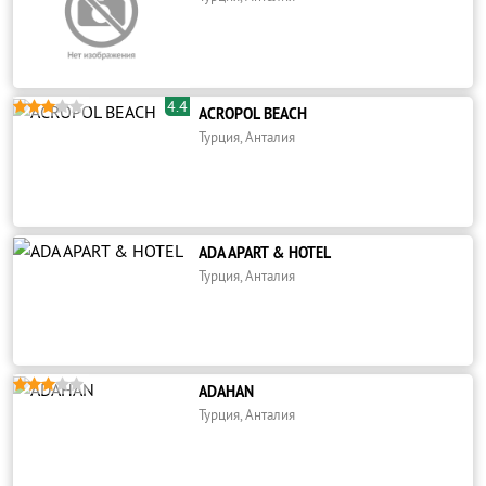
4.4





ACROPOL BEACH
Турция, Анталия
ADA APART & HOTEL
Турция, Анталия





ADAHAN
Турция, Анталия