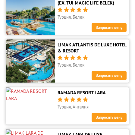
(EX. TUI MAGIC LIFE BELEK)





Турция, Белек
Запросить цену
LIMAK ATLANTIS DE LUXE HOTEL
& RESORT





Турция, Белек
Запросить цену
RAMADA RESORT LARA





Турция, Анталия
Запросить цену
LIMAK LARA DE LUXE