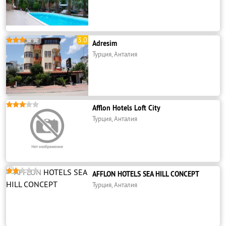
3.0





Adresim
Турция, Анталия





Afflon Hotels Loft City
Турция, Анталия





AFFLON HOTELS SEA HILL CONCEPT
Турция, Анталия