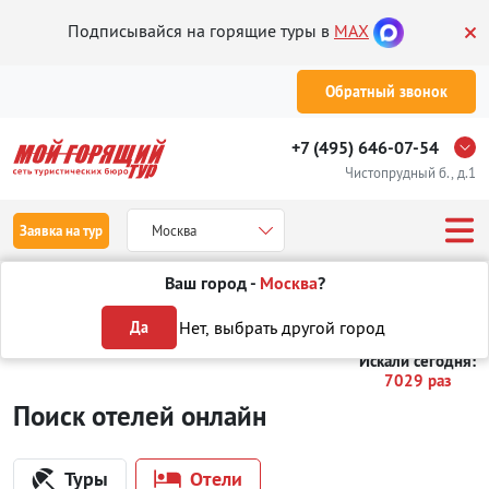
Подписывайся на горящие туры в
MAX
Обратный звонок
+7 (495) 646-07-54
Чистопрудный б., д.1
Заявка на тур
Москва
Ваш город -
Москва
?
Туры
Отели
Отели в Турции
в Анталии
Нет, выбрать другой город
Да
Искали сегодня:
7029 раз
Поиск отелей онлайн
Туры
Отели