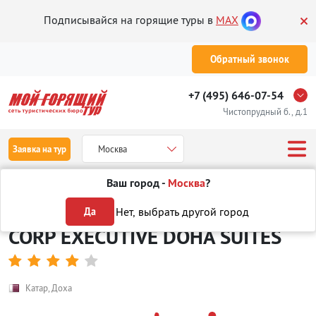
Подписывайся на горящие туры в
MAX
Обратный звонок
+7 (495) 646-07-54
Чистопрудный б., д.1
Заявка на тур
Москва
Ваш город -
Москва
?
Туры
Отели
Отели Катар
в Дохе
CORP EXECUTIVE DOHA S
Нет, выбрать другой город
Да
CORP EXECUTIVE DOHA SUITES





Катар, Доха