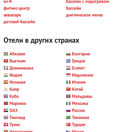
wi-fi
бассейн с подогревом
фитнес-центр
бассейн
аквапарк
диетическое меню
детский бассейн
Отели в других странах
Абхазия
Болгария
Вьетнам
Греция
Доминикана
Египет
Индия
Индонезия
Испания
Италия
Кипр
Китай
Куба
Мальдивы
Марокко
Мексика
ОАЭ
Россия
Таиланд
Танзания
Тунис
Турция
Черногория
Чехия