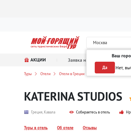
Москва
Ваш горо
АКЦИИ
Заявка на тур
Поиск
Нет, в
Да
Туры
Отели
Отели в Греции
в Кавалу
KATERIN
KATERINA STUDIOS
Греция, Кавала
Собираетесь в отель
Нр
Туры в отель
Об отеле
Отзывы