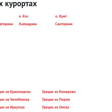
х курортах
о. Кос
о. Крит
атерини
Халкидики
Санторини
ция из Красноярска
Греция из Кемерово
ция из Челябинска
Греция из Перми
ция из Иркутска
Греция из Омска