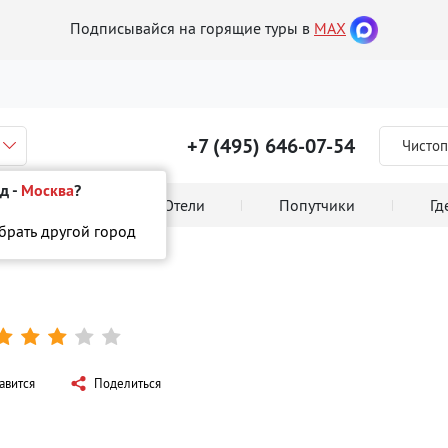
Подписывайся на горящие туры в
MAX
+7 (495) 646-07-54
Чистоп
д -
Москва
?
 тура онлайн
Отели
Попутчики
Гд
ыбрать другой город
A STUDIOS





авится
Поделиться