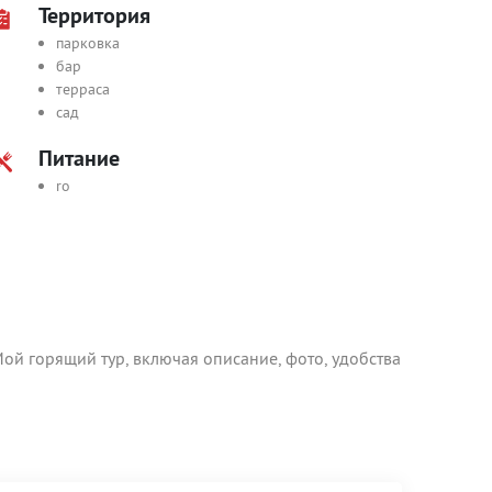
Территория
парковка
бар
терраса
сад
Питание
ro
ой горящий тур, включая описание, фото, удобства