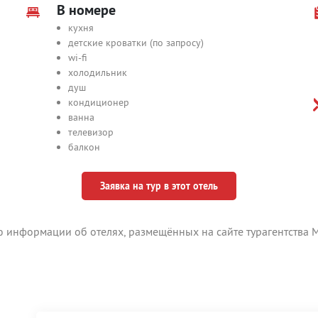
В номере
кухня
детские кроватки (по запросу)
wi-fi
холодильник
душ
кондиционер
ванна
телевизор
балкон
Заявка на тур в этот отель
ю информации об отелях, размещённых на сайте турагентства М