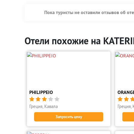
Пока туристы не оставили отзывов об от
Отели похожие на KATER
PHILIPPEIO
ORANGE







Греция, Кавала
Греция, 
Запросить цену