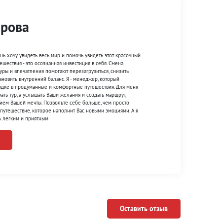
арова
ень хочу увидеть весь мир и помочь увидеть этот красочный
ешествия - это осознанная инвестиция в себя. Смена
туры и впечатления помогают перезагрузиться, снизить
ановить внутренний баланс. Я - менеджер, который
здке в продуманные и комфортные путешествия. Для меня
ать тур, а услышать Ваши желания и создать маршрут,
ием Вашей мечты. Позвольте себе больше, чем просто
е путешествие, которое наполнит Вас новыми эмоциями. А я
ть легким и приятным
Оставить отзыв