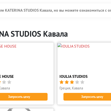
еле KATERINA STUDIOS Кавала, но вы можете ознакомиться с 
INA STUDIOS Кавала
 HOUSE
IOULIA STUDIOS








Кавала
Греция, Кавала
Запросить цену
Запросить цену