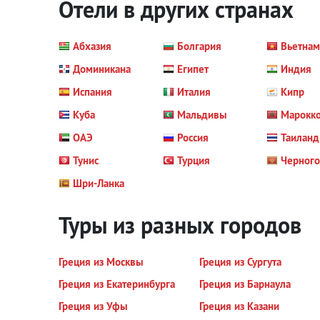
Отели в других странах
Абхазия
Болгария
Вьетнам
Доминикана
Египет
Индия
Испания
Италия
Кипр
Куба
Мальдивы
Марокк
ОАЭ
Россия
Таиланд
Тунис
Турция
Черног
Шри-Ланка
Туры из разных городов
Греция из Москвы
Греция из Сургута
Греция из Екатеринбурга
Греция из Барнаула
Греция из Уфы
Греция из Казани