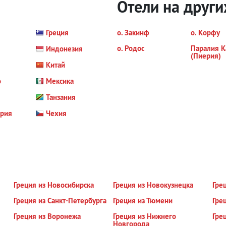
Отели на други
Греция
о. Закинф
о. Корфу
о. Родос
Паралия К
Индонезия
(Пиерия)
Китай
о
Мексика
Танзания
ория
Чехия
Греция из Новосибирска
Греция из Новокузнецка
Гре
Греция из Санкт-Петербурга
Греция из Тюмени
Гре
Греция из Воронежа
Греция из Нижнего
Гре
Новгорода