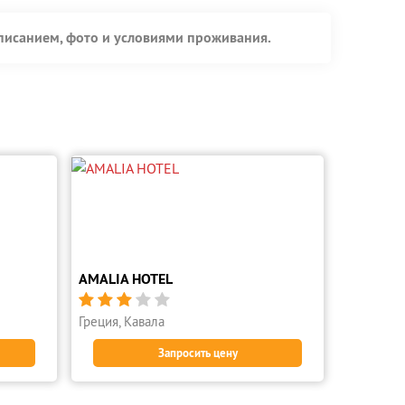
описанием, фото и условиями проживания.
AMALIA HOTEL





Греция, Кавала
Запросить цену