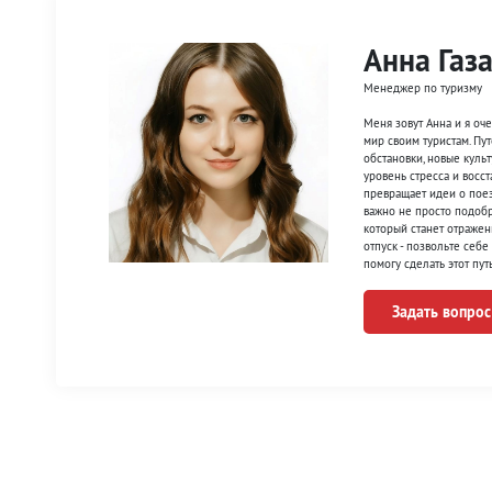
Анна Газ
Менеджер по туризму
Меня зовут Анна и я оч
мир своим туристам. Пут
обстановки, новые куль
уровень стресса и восст
превращает идеи о пое
важно не просто подобр
который станет отражен
отпуск - позвольте себ
помогу сделать этот пу
Задать вопрос