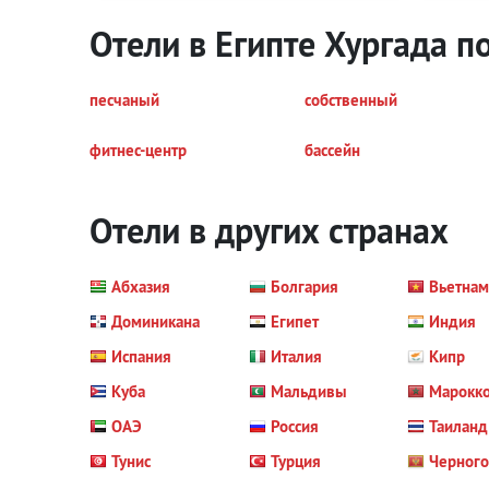
Отели в Египте Хургада п
песчаный
собственный
фитнес-центр
бассейн
Отели в других странах
Абхазия
Болгария
Вьетнам
Доминикана
Египет
Индия
Испания
Италия
Кипр
Куба
Мальдивы
Марокк
ОАЭ
Россия
Таиланд
Тунис
Турция
Черног