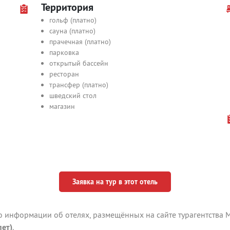
Территория
гольф (платно)
сауна (платно)
прачечная (платно)
парковка
открытый бассейн
ресторан
трансфер (платно)
шведский стол
магазин
Заявка на тур в этот отель
ю информации об отелях, размещённых на сайте турагентства М
пет)
.