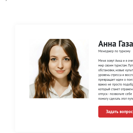
Анна Газ
Менеджер по туризму
Меня зовут Анна и я оч
мир своим туристам. Пут
обстановки, новые куль
уровень стресса и восст
превращает идеи о пое
важно не просто подобр
который станет отражен
отпуск - позвольте себ
помогу сделать этот пу
Задать вопрос