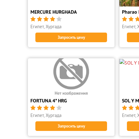
MERCURE HURGHADA
Pharao 







Египет, Хургада
Египет, 
Запросить цену
FORTUNA 4* HRG
SOL Y 







Египет, Хургада
Египет, 
Запросить цену