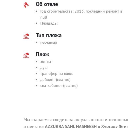
Об отеле
Год строительства: 2013, последний ремонт в
null
Площадь:
Тип пляжа
песчаный
Пляж
зонты
душ
трансфер на пляж
дайвинг (платно)
спа-кабинет (платно)
Мы стараемся следить за актуальностью и точность
и цены на
AZZURRA SAHL HASHEESH в Хургаду (Еги