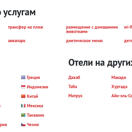
о услугам
трансфер на пляж
размещение с домашними
wi-f
животнами
аквапарк
диетическое меню
дет
Отели на други
Греция
Дахаб
Макади
Таба
Хургада
Индонезия
Матрух
Айн-эль-С
Китай
о
Мексика
Танзания
ория
Чехия