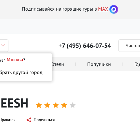
Подписывайся на горящие туры в
MAX
+7 (495) 646-07-54
Чистоп
д -
Москва
?
 тура онлайн
Отели
Попутчики
Гд
ыбрать другой город
A SAHL HASHEESH
HEESH





Нравится
Поделиться