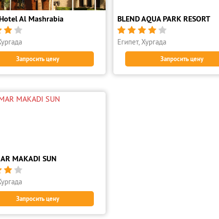
Hotel Al Mashrabia
BLEND AQUA PARK RESORT








Хургада
Египет, Хургада
Запросить цену
Запросить цену
MAR MAKADI SUN



Хургада
Запросить цену