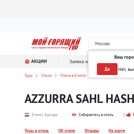
Москва
Ваш горо
АКЦИИ
Заявка на тур
Поиск
Нет, в
Да
Туры
Отели
Отели в Египте
в Хургаде
AZZURR
AZZURRA SAHL HAS
Египет, Хургада
Собираетесь в отель
1
Туры в отель
Об отеле
Отзывы
На карте