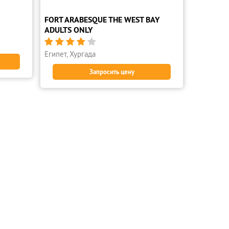
FORT ARABESQUE THE WEST BAY
ADULTS ONLY





Египет, Хургада
Запросить цену