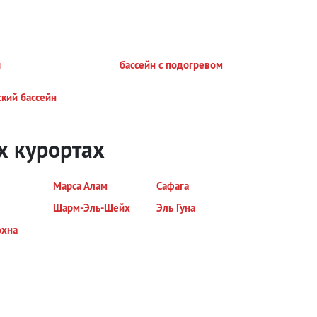
i
бассейн с подогревом
ский бассейн
х курортах
Марса Алам
Сафага
Шарм-Эль-Шейх
Эль Гуна
охна