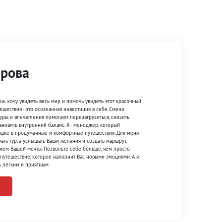
арова
ень хочу увидеть весь мир и помочь увидеть этот красочный
ешествия - это осознанная инвестиция в себя. Смена
туры и впечатления помогают перезагрузиться, снизить
ановить внутренний баланс. Я - менеджер, который
здке в продуманные и комфортные путешествия. Для меня
ать тур, а услышать Ваши желания и создать маршрут,
ием Вашей мечты. Позвольте себе больше, чем просто
е путешествие, которое наполнит Вас новыми эмоциями. А я
ть легким и приятным