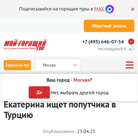
Подписывайся на горящие туры в
MAX
Обратный звонок
+7 (495) 646-07-54
Чистопрудный б., д.1
Заявка на тур
Москва
Ваш город -
Москва
?
Туры
Поиск попутчиков
14298
Нет, выбрать другой город
Да
Екатерина ищет попутчика в
Турцию
Опубликовано:
23.04.25