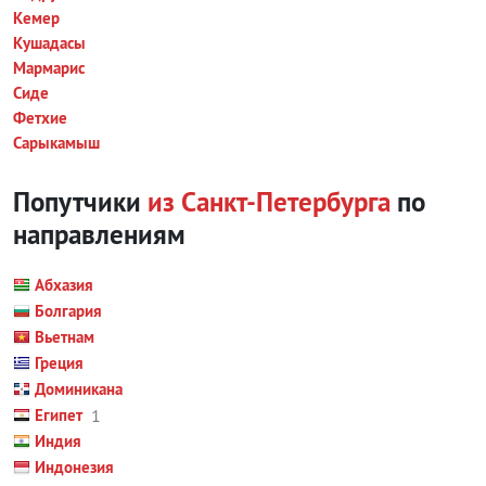
Кемер
Кушадасы
Мармарис
Сиде
Фетхие
Сарыкамыш
Попутчики
из Санкт-Петербурга
по
направлениям
Абхазия
Болгария
Вьетнам
Греция
Доминикана
Египет
1
Индия
Индонезия