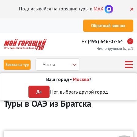
Подписывайся на горящие туры в
MAX
Обратный звонок
+7 (495) 646-07-54
Чистопрудный б., д.1
Заявка на тур
Москва
Ваш город -
Москва
?
Туры из Братска
Отдых в ОАЭ
Нет, выбрать другой город
Да
Туры в ОАЭ
из Братска