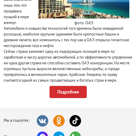
лишь тем, что
продавала
лучший в мире
фото ОАЭ
жемчуг.
Автомобили и новшества технологий того времени были невиданной
роскошью, наиболее крутыми зданиями были крепостные башни и
древние мечети, все изменилось с тех пор как в ОАЭ открыли гигантские
месторождения газа и нефти.
Сейчас страна занимает одну из лидирующих позиций в мире по
заработкам и числу дорогих автомобилей, а по эффективности управления
ни одна другая страна не способна составить ОАЭ конкуренции. На месте
огромных пустынь выросли величественные небоскребы, а города
превратились в великолепные парки. Арабские Эмираты по праву
считаются одной из самых процветающих и богатых стран в мире.
ОАЭ — это загадочная и притягательная страна, которая так и манит все
Подробнее
новых и новых туристов со всех уголков света окунуться в центр
Арабского мира, наполненного шиком, богатством, контрастами, весельем,
лазурными берегами.
ОАЭ образуют семь эмиратов:
Мы в соцсетях:
Фуджейра;
Дубай;