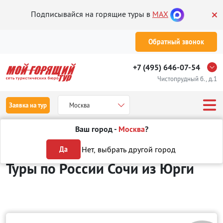
Подписывайся на горящие туры в
MAX
Обратный звонок
+7 (495) 646-07-54
Чистопрудный б., д.1
Заявка на тур
Москва
Ваш город -
Москва
?
Туры из Юрги
Отдых в России
Сочи
Нет, выбрать другой город
Да
Туры по России Сочи
из Юрги