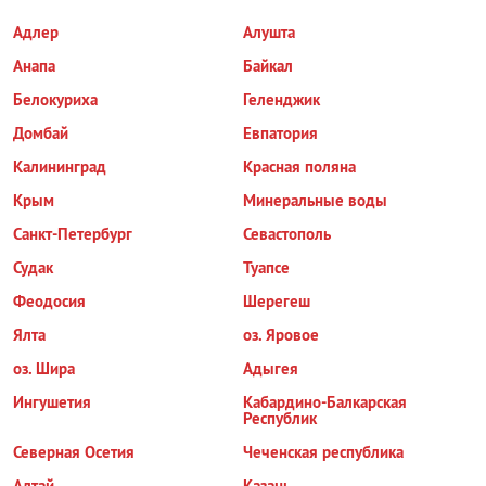
Адлер
Алушта
Анапа
Байкал
Белокуриха
Геленджик
Домбай
Евпатория
Калининград
Красная поляна
Крым
Минеральные воды
Санкт-Петербург
Севастополь
Судак
Туапсе
Феодосия
Шерегеш
Ялта
оз. Яровое
оз. Шира
Адыгея
Ингушетия
Кабардино-Балкарская
Республик
Северная Осетия
Чеченская республика
Алтай
Казань