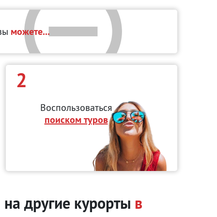
 вы
можете...
2
Воспользоваться
поиском туров
а на другие курорты
в