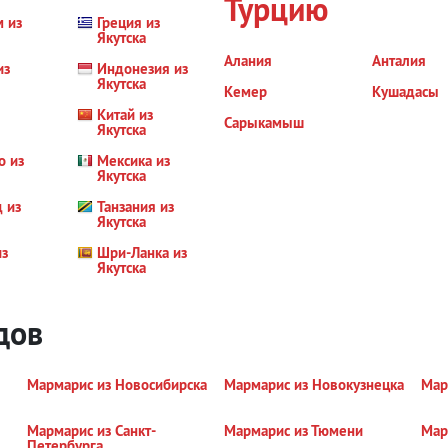
Турцию
м из
Греция из
Якутска
Алания
Анталия
из
Индонезия из
Якутска
Кемер
Кушадасы
Китай из
Сарыкамыш
Якутска
о из
Мексика из
Якутска
 из
Танзания из
Якутска
из
Шри-Ланка из
Якутска
дов
Мармарис из Новосибирска
Мармарис из Новокузнецка
Мар
Мармарис из Санкт-
Мармарис из Тюмени
Мар
Петербурга