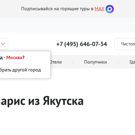
Подписывайся на горящие туры в
MAX
+7 (495) 646-07-54
Чистоп
д -
Москва
?
 тура онлайн
Отели
Попутчики
Гд
ыбрать другой город
марис
из Якутска