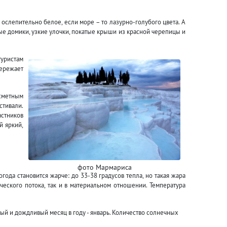
 ослепительно белое, если море – то лазурно-голубого цвета. А
ые домики, узкие улочки, покатые крыши из красной черепицы и
туристам
ережает
есметным
тивали.
астников
й яркий,
фото Мармариса
года становится жарче: до 33-38 градусов тепла, но такая жара
ческого потока, так и в материальном отношении. Температура
ый и дождливый месяц в году - январь. Количество солнечных