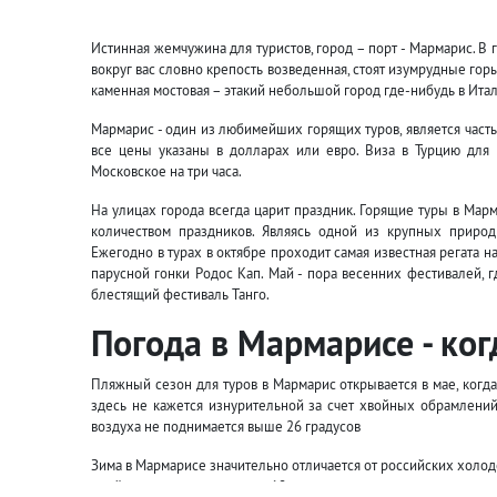
Истинная жемчужина для туристов, город – порт - Мармарис. В 
вокруг вас словно крепость возведенная, стоят изумрудные го
каменная мостовая – этакий небольшой город где-нибудь в Итал
Мармарис - один из любимейших горящих туров, является частью
все цены указаны в долларах или евро. Виза в Турцию для
Московское на три часа.
На улицах города всегда царит праздник. Горящие туры в Мар
количеством праздников. Являясь одной из крупных приро
Ежегодно в турах в октябре проходит самая известная регата н
парусной гонки Родос Кап. Май - пора весенних фестивалей, г
блестящий фестиваль Танго.
Погода в Мармарисе - ког
Пляжный сезон для туров в Мармарис открывается в мае, когда 
здесь не кажется изнурительной за счет хвойных обрамлений 
воздуха не поднимается выше 26 градусов
Зима в Мармарисе значительно отличается от российских холод
дней не превышает отметку 10 градусов.