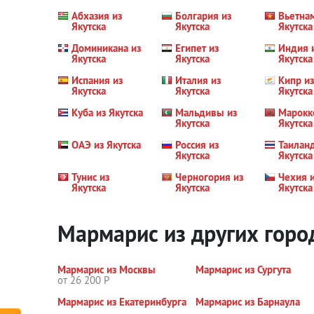
Абхазия из
Болгария из
Вьетна
Якутска
Якутска
Якутска
Доминикана из
Египет из
Индия 
Якутска
Якутска
Якутска
Испания из
Италия из
Кипр из
Якутска
Якутска
Якутска
Куба из Якутска
Мальдивы из
Марокк
Якутска
Якутска
ОАЭ из Якутска
Россия из
Таиланд
Якутска
Якутска
Тунис из
Черногория из
Чехия 
Якутска
Якутска
Якутска
Мармарис из других горо
Мармарис из Москвы
Мармарис из Сургута
от 26 200 Р
Мармарис из Екатеринбурга
Мармарис из Барнаула