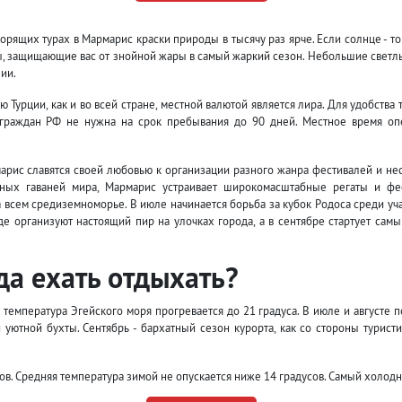
горящих турах в Мармарис краски природы в тысячу раз ярче. Если солнце - то
ры, защищающие вас от знойной жары в самый жаркий сезон. Небольшие светл
ии.
 Турции, как и во всей стране, местной валютой является лира. Для удобства 
 граждан РФ не нужна на срок пребывания до 90 дней. Местное время оп
марис славятся своей любовью к организации разного жанра фестивалей и н
дных гаваней мира, Мармарис устраивает широкомасштабные регаты и фес
а всем средиземноморье. В июле начинается борьба за кубок Родоса среди уч
де организуют настоящий пир на улочках города, а в сентябре стартует самы
да ехать отдыхать?
температура Эгейского моря прогревается до 21 градуса. В июле и августе по
уютной бухты. Сентябрь - бархатный сезон курорта, как со стороны туристи
ов. Средняя температура зимой не опускается ниже 14 градусов. Самый холодн